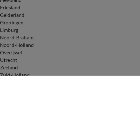
Friesland
Gelderland
Groningen
Limburg
Noord-Brabant
Noord-Holland
Overijssel
Utrecht
Zeeland
Zuid-Holland
Voorwaarden
Over ons
Privacyverklaring
Gebruiksvoorwaarden
Cookieverklaring
Digitale diensten
Cookie instellingen
Upod & Talpa Network