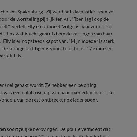
nschoten-Spakenburg . Zij werd het slachtoffer toen ze
r de worsteling pijnlijk ten val. "Toen lag ik op de
teelt'', vertelt Elly emotioneel. Volgens haar zoon Tiko
eft flink wat kracht gebruikt om de kettingen van haar
 Elly is er nog steeds kapot van. "Mijn moeder is sterk,
o. De kranige tachtiger is vooral ook boos: " Ze moeten
rtelt Elly.
der snel gepakt wordt. Ze hebben een beloning
es was een nalatenschap van haar overleden man. Tiko:
gevonden, van de rest ontbreekt nog ieder spoor.
n soortgelijke berovingen. De politie vermoedt dat
man van ongeveer 20 jaar met een lichte huidskleur.