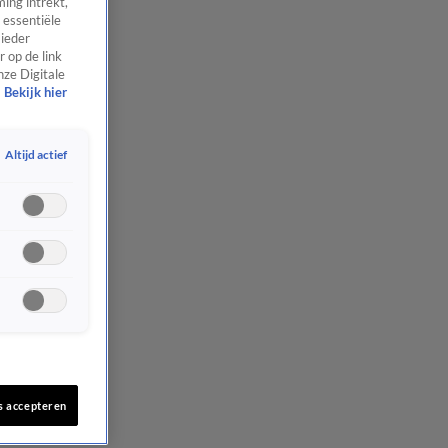
ing intrekt,
 essentiële
 ieder
 op de link
nze Digitale
Bekijk hier
Altijd actief
s accepteren