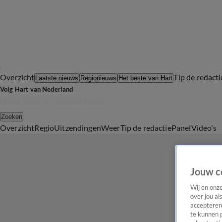
Overzicht
Tip de redacti
Laatste nieuws
Regionieuws
Het beste van Hart
Volg Hart van Nederland
Zoeken
Overzicht
Regio
Uitzendingen
Weer
Tip de redactie
Panel
Video's
Jouw c
Wij en onz
over jou al
accepteren
te kunnen 