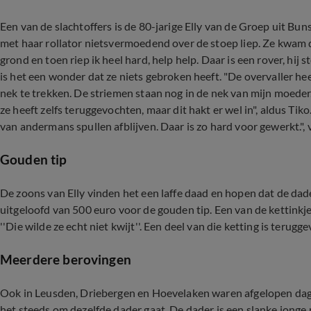
Een van de slachtoffers is de 80-jarige Elly van de Groep uit Bu
met haar rollator nietsvermoedend over de stoep liep. Ze kwam doo
grond en toen riep ik heel hard, help help. Daar is een rover, hij s
is het een wonder dat ze niets gebroken heeft. "De overvaller he
nek te trekken. De striemen staan nog in de nek van mijn moeder."
ze heeft zelfs teruggevochten, maar dit hakt er wel in", aldus Tik
van andermans spullen afblijven. Daar is zo hard voor gewerkt.", ve
Gouden tip
De zoons van Elly vinden het een laffe daad en hopen dat de da
uitgeloofd van 500 euro voor de gouden tip. Een van de kettinkj
''Die wilde ze echt niet kwijt''. Een deel van die ketting is terug
Meerdere berovingen
Ook in Leusden, Driebergen en Hoevelaken waren afgelopen dage
het steeds om dezelfde dader gaat. De dader is een slanke jonge 