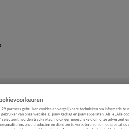
e
ookievoorkeuren
e
29
partners gebruiken cookies en vergelijkbare technieken om informatie te
s gebruiker van onze website(s), jouw gedrag en jouw apparaten. Als je „Alle co
” selecteert, worden trackingtechnologieën ingeschakeld om onze advertenties
personaliseren, onze producten en diensten te verbeteren en om de prestaties 