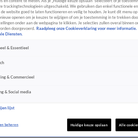
s en content te meten. Als je „Huidige keuze opslaan” selecteert of je toestemm
e trackingtechnologieën uitgeschakeld. We gebruiken dan enkel functionele en
de website goed te laten functioneren en veilig te houden. Je kunt dit menu op
ieuw openen om je keuzes te wijzigen of om je toestemming in te trekken door
ellingen onder aan de webpagina te klikken. Je selecties zullen overal binnen o
orden doorgevoerd.
Raadpleeg onze Cookieverklaring voor meer informatie.
ale Diensten.
eel & Essentieel
sch
sing & Commercieel
ng & Social media
jen lijst
en beheren
Huidige keuze opslaan
Alle cookie