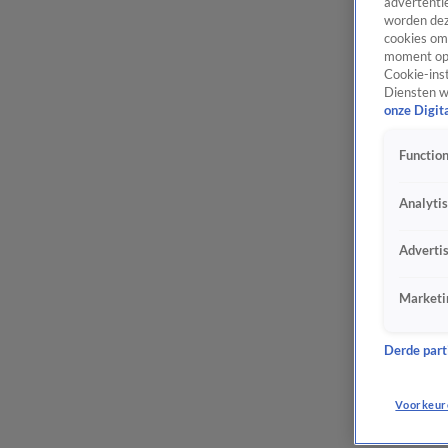
advertentie
worden dez
cookies om 
moment opn
Cookie-inst
Diensten w
onze Digit
Function
Analyti
Adverti
Marketi
Derde parti
Voorkeur