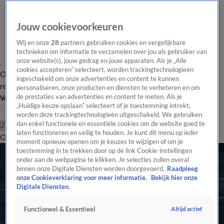
Jouw cookievoorkeuren
Wij en onze
28
partners gebruiken cookies en vergelijkbare
technieken om informatie te verzamelen over jou als gebruiker van
onze website(s), jouw gedrag en jouw apparaten. Als je „Alle
cookies accepteren” selecteert, worden trackingtechnologieën
Overzicht
Tip de
Laatste nieuws
Regionieuws
Het beste van Hart
ingeschakeld om onze advertenties en content te kunnen
redactie
personaliseren, onze producten en diensten te verbeteren en om
de prestaties van advertenties en content te meten. Als je
Volg Hart van Nederland
„Huidige keuze opslaan” selecteert of je toestemming intrekt,
worden deze trackingtechnologieën uitgeschakeld. We gebruiken
dan enkel functionele en essentiële cookies om de website goed te
Zoeken
laten functioneren en veilig te houden. Je kunt dit menu op ieder
Overzicht
Regio
Uitzendingen
Weer
Tip de redactie
Panel
Video's
moment opnieuw openen om je keuzes te wijzigen of om je
toestemming in te trekken door op de link Cookie-instellingen
onder aan de webpagina te klikken. Je selecties zullen overal
binnen onze Digitale Diensten worden doorgevoerd.
Raadpleeg
onze Cookieverklaring voor meer informatie.
Bekijk hier onze
Digitale Diensten.
Altijd actief
Functioneel & Essentieel