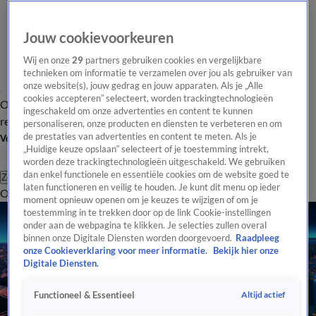
Jouw cookievoorkeuren
Wij en onze
29
partners gebruiken cookies en vergelijkbare
technieken om informatie te verzamelen over jou als gebruiker van
onze website(s), jouw gedrag en jouw apparaten. Als je „Alle
cookies accepteren” selecteert, worden trackingtechnologieën
Overzicht
Tip de
Laatste nieuws
Regionieuws
Het beste van Hart
ingeschakeld om onze advertenties en content te kunnen
redactie
personaliseren, onze producten en diensten te verbeteren en om
de prestaties van advertenties en content te meten. Als je
Volg Hart van Nederland
„Huidige keuze opslaan” selecteert of je toestemming intrekt,
worden deze trackingtechnologieën uitgeschakeld. We gebruiken
dan enkel functionele en essentiële cookies om de website goed te
Zoeken
laten functioneren en veilig te houden. Je kunt dit menu op ieder
Overzicht
Regio
Uitzendingen
Weer
Tip de redactie
Panel
Video's
moment opnieuw openen om je keuzes te wijzigen of om je
toestemming in te trekken door op de link Cookie-instellingen
onder aan de webpagina te klikken. Je selecties zullen overal
binnen onze Digitale Diensten worden doorgevoerd.
Raadpleeg
onze Cookieverklaring voor meer informatie.
Bekijk hier onze
Digitale Diensten.
Altijd actief
Functioneel & Essentieel