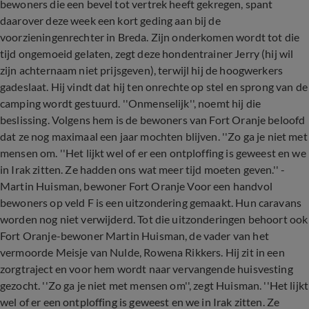
bewoners die een bevel tot vertrek heeft gekregen, spant
daarover deze week een kort geding aan bij de
voorzieningenrechter in Breda. Zijn onderkomen wordt tot die
tijd ongemoeid gelaten, zegt deze hondentrainer Jerry (hij wil
zijn achternaam niet prijsgeven), terwijl hij de hoogwerkers
gadeslaat. Hij vindt dat hij ten onrechte op stel en sprong van de
camping wordt gestuurd. ''Onmenselijk'', noemt hij die
beslissing. Volgens hem is de bewoners van Fort Oranje beloofd
dat ze nog maximaal een jaar mochten blijven. ''Zo ga je niet met
mensen om. ''Het lijkt wel of er een ontploffing is geweest en we
in Irak zitten. Ze hadden ons wat meer tijd moeten geven.'' -
Martin Huisman, bewoner Fort Oranje Voor een handvol
bewoners op veld F is een uitzondering gemaakt. Hun caravans
worden nog niet verwijderd. Tot die uitzonderingen behoort ook
Fort Oranje-bewoner Martin Huisman, de vader van het
vermoorde Meisje van Nulde, Rowena Rikkers. Hij zit in een
zorgtraject en voor hem wordt naar vervangende huisvesting
gezocht. ''Zo ga je niet met mensen om'', zegt Huisman. ''Het lijkt
wel of er een ontploffing is geweest en we in Irak zitten. Ze