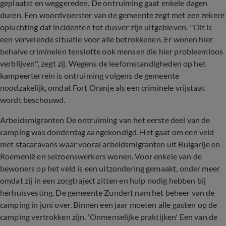
geplaatst en weggereden. De ontruiming gaat enkele dagen
duren. Een woordvoerster van de gemeente zegt met een zekere
opluchting dat incidenten tot dusver zijn uitgebleven. ''Dit is
een vervelende situatie voor alle betrokkenen. Er wonen hier
behalve criminelen tenslotte ook mensen die hier probleemloos
verblijven'', zegt zij. Wegens de leefomstandigheden op het
kampeerterrein is ontruiming volgens de gemeente
noodzakelijk, omdat Fort Oranje als een criminele vrijstaat
wordt beschouwd.
Arbeidsmigranten De ontruiming van het eerste deel van de
camping was donderdag aangekondigd. Het gaat om een veld
met stacaravans waar vooral arbeidsmigranten uit Bulgarije en
Roemenië en seizoenswerkers wonen. Voor enkele van de
bewoners op het veld is een uitzondering gemaakt, onder meer
omdat zij in een zorgtraject zitten en hulp nodig hebben bij
herhuisvesting. De gemeente Zundert nam het beheer van de
camping in juni over. Binnen een jaar moeten alle gasten op de
camping vertrokken zijn. 'Onmenselijke praktijken' Een van de