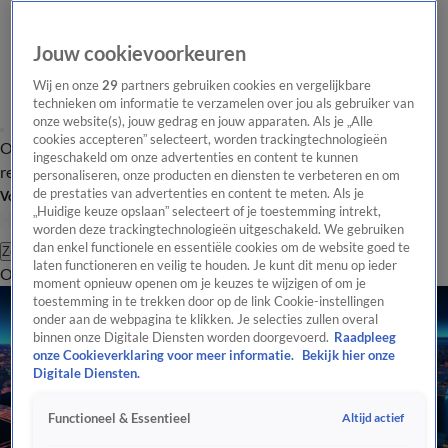
Jouw cookievoorkeuren
Wij en onze
29
partners gebruiken cookies en vergelijkbare
technieken om informatie te verzamelen over jou als gebruiker van
onze website(s), jouw gedrag en jouw apparaten. Als je „Alle
cookies accepteren” selecteert, worden trackingtechnologieën
Overzicht
Tip de
Laatste nieuws
Regionieuws
Het beste van Hart
ingeschakeld om onze advertenties en content te kunnen
redactie
personaliseren, onze producten en diensten te verbeteren en om
de prestaties van advertenties en content te meten. Als je
Volg Hart van Nederland
„Huidige keuze opslaan” selecteert of je toestemming intrekt,
worden deze trackingtechnologieën uitgeschakeld. We gebruiken
dan enkel functionele en essentiële cookies om de website goed te
Zoeken
laten functioneren en veilig te houden. Je kunt dit menu op ieder
Overzicht
Regio
Uitzendingen
Weer
Tip de redactie
Panel
Video's
moment opnieuw openen om je keuzes te wijzigen of om je
toestemming in te trekken door op de link Cookie-instellingen
onder aan de webpagina te klikken. Je selecties zullen overal
binnen onze Digitale Diensten worden doorgevoerd.
Raadpleeg
onze Cookieverklaring voor meer informatie.
Bekijk hier onze
Digitale Diensten.
Altijd actief
Functioneel & Essentieel