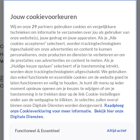
Jouw cookievoorkeuren
Wij en onze
29
partners gebruiken cookies en vergelijkbare
technieken om informatie te verzamelen over jou als gebruiker van
onze website(s), jouw gedrag en jouw apparaten. Als je „Alle
cookies accepteren” selecteert, worden trackingtechnologieën
Overzicht
Tip de
Laatste nieuws
Regionieuws
Het beste van Hart
ingeschakeld om onze advertenties en content te kunnen
redactie
personaliseren, onze producten en diensten te verbeteren en om
de prestaties van advertenties en content te meten. Als je
Volg Hart van Nederland
„Huidige keuze opslaan” selecteert of je toestemming intrekt,
worden deze trackingtechnologieën uitgeschakeld. We gebruiken
dan enkel functionele en essentiële cookies om de website goed te
Zoeken
laten functioneren en veilig te houden. Je kunt dit menu op ieder
Overzicht
Regio
Uitzendingen
Weer
Tip de redactie
Panel
Video's
moment opnieuw openen om je keuzes te wijzigen of om je
toestemming in te trekken door op de link Cookie-instellingen
onder aan de webpagina te klikken. Je selecties zullen overal
binnen onze Digitale Diensten worden doorgevoerd.
Raadpleeg
onze Cookieverklaring voor meer informatie.
Bekijk hier onze
Digitale Diensten.
Altijd actief
Functioneel & Essentieel