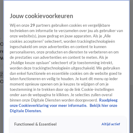
Jouw cookievoorkeuren
Wij en onze
29
partners gebruiken cookies en vergelijkbare
technieken om informatie te verzamelen over jou als gebruiker van
onze website(s), jouw gedrag en jouw apparaten. Als je „Alle
cookies accepteren” selecteert, worden trackingtechnologieën
Overzicht
Tip de
Laatste nieuws
Regionieuws
Het beste van Hart
ingeschakeld om onze advertenties en content te kunnen
redactie
personaliseren, onze producten en diensten te verbeteren en om
de prestaties van advertenties en content te meten. Als je
Volg Hart van Nederland
„Huidige keuze opslaan” selecteert of je toestemming intrekt,
worden deze trackingtechnologieën uitgeschakeld. We gebruiken
dan enkel functionele en essentiële cookies om de website goed te
Zoeken
laten functioneren en veilig te houden. Je kunt dit menu op ieder
Overzicht
Regio
Uitzendingen
Weer
Tip de redactie
Panel
Video's
moment opnieuw openen om je keuzes te wijzigen of om je
toestemming in te trekken door op de link Cookie-instellingen
onder aan de webpagina te klikken. Je selecties zullen overal
binnen onze Digitale Diensten worden doorgevoerd.
Raadpleeg
onze Cookieverklaring voor meer informatie.
Bekijk hier onze
Digitale Diensten.
Altijd actief
Functioneel & Essentieel