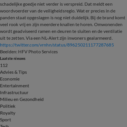
schadelijke goedje niet verder is verspreid. Dat meldt een
woordvoerder van de veiligheidsregio. Wat er precies in de
panden staat opgeslagen is nog niet duidelijk. Bij de brand komt
veel rook vrij en zijn meerdere knallen te horen. Omwonenden
wordt geadviseerd ramen en deuren te sluiten en de ventilatie
uit te zetten. Via een NL-Alert zijn inwoners gealarmeerd.
https://twitter.com/vrnhn/status/896250211177287685
Beelden: HFV Photo Services
Laatste nieuws
112
Advies & Tips
Economie
Entertainment
Infrastructuur
Milieu en Gezondheid
Politiek
Royalty
Sport
Tech