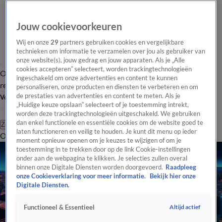
Jouw cookievoorkeuren
Wij en onze
29
partners gebruiken cookies en vergelijkbare
technieken om informatie te verzamelen over jou als gebruiker van
onze website(s), jouw gedrag en jouw apparaten. Als je „Alle
cookies accepteren” selecteert, worden trackingtechnologieën
Overzicht
Tip de
Laatste nieuws
Regionieuws
Het beste van Hart
ingeschakeld om onze advertenties en content te kunnen
redactie
personaliseren, onze producten en diensten te verbeteren en om
de prestaties van advertenties en content te meten. Als je
Volg Hart van Nederland
„Huidige keuze opslaan” selecteert of je toestemming intrekt,
worden deze trackingtechnologieën uitgeschakeld. We gebruiken
dan enkel functionele en essentiële cookies om de website goed te
Zoeken
laten functioneren en veilig te houden. Je kunt dit menu op ieder
Overzicht
Regio
Uitzendingen
Weer
Tip de redactie
Panel
Video's
moment opnieuw openen om je keuzes te wijzigen of om je
toestemming in te trekken door op de link Cookie-instellingen
onder aan de webpagina te klikken. Je selecties zullen overal
binnen onze Digitale Diensten worden doorgevoerd.
Raadpleeg
onze Cookieverklaring voor meer informatie.
Bekijk hier onze
Digitale Diensten.
Altijd actief
Functioneel & Essentieel