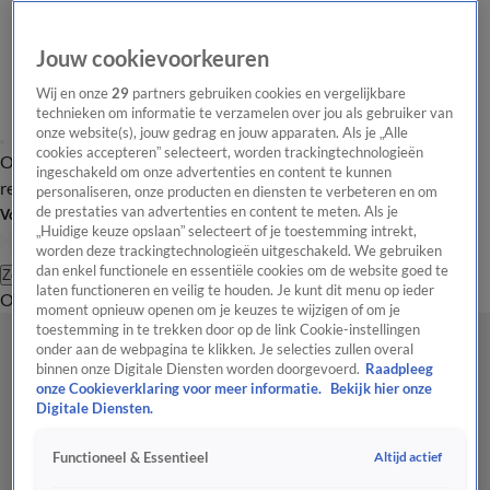
Jouw cookievoorkeuren
Wij en onze
29
partners gebruiken cookies en vergelijkbare
technieken om informatie te verzamelen over jou als gebruiker van
onze website(s), jouw gedrag en jouw apparaten. Als je „Alle
cookies accepteren” selecteert, worden trackingtechnologieën
Overzicht
Tip de
Laatste nieuws
Regionieuws
Het beste van Hart
ingeschakeld om onze advertenties en content te kunnen
redactie
personaliseren, onze producten en diensten te verbeteren en om
de prestaties van advertenties en content te meten. Als je
Volg Hart van Nederland
„Huidige keuze opslaan” selecteert of je toestemming intrekt,
worden deze trackingtechnologieën uitgeschakeld. We gebruiken
dan enkel functionele en essentiële cookies om de website goed te
Zoeken
laten functioneren en veilig te houden. Je kunt dit menu op ieder
Overzicht
Regio
Uitzendingen
Weer
Tip de redactie
Panel
Video's
moment opnieuw openen om je keuzes te wijzigen of om je
toestemming in te trekken door op de link Cookie-instellingen
onder aan de webpagina te klikken. Je selecties zullen overal
binnen onze Digitale Diensten worden doorgevoerd.
Raadpleeg
onze Cookieverklaring voor meer informatie.
Bekijk hier onze
Digitale Diensten.
Altijd actief
Functioneel & Essentieel