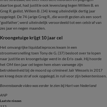
daartoe gaat, had justitie ook levenslang tegen Willem B. en
Greg R. geëist. Willem B. (34) kreeg uiteindelijk dertig jaar
opgelegd. De 74-jarige Greg R., die wordt gezien als een soort
'godfather', werd uiteindelijk veroordeeld tot een celstraf van
zes jaar en negen maanden.
Kroongetuige krijgt 10 jaar cel
Het omvangrijke liquidatieproces kwam in een
stroomversnelling toen Tony de G. (37) besloot over te lopen
naar justitie en kroongetuige werd in de Eris-zaak. Hij hoorde
het OM tien jaar cel tegen hem eisen vanwege zijn
betrokkenheid bij de moord op crimineel Jaïr Wessels in 2017
en kreeg deze straf ook opgelegd, in ruil voor zijn bekentenissen.
Bovenstaande video was eerder te zien bij Hart van Nederland
ANP
Laatste nieuws
112