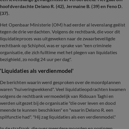
hoofdverdachte Delano R. (42), Jermaine B. (39) en Feno D.
(37).
Het Openbaar Ministerie (OM) had eerder al levenslang geëist
tegen de drie verdachten. Volgens de rechtbank, die voor dit
liquidatieproces was uitgeweken naar de zwaarbeveiligde
rechtbank op Schiphol, was er sprake van "een criminele
organisatie, die zich fulltime met het plegen van liquidaties
bezighield, zo nodig 24 uur per dag".
'Liquidaties als verdienmodel'
De berichten waarin werd gesproken over de moordplannen
waren "huiveringwekkend". Veel liquidatieopdrachten kwamen
volgens de rechtbank vermoedelijk van Ridouan Taghi en
werden uitgezet bij de organisatie "die over leven en dood
meende te kunnen beschikken" en "waarin Delano R. een
spilfunctie had". "Hij zag liquidaties als een verdienmodel."
In de strafzaak, die over meerdere moorden en pogingen