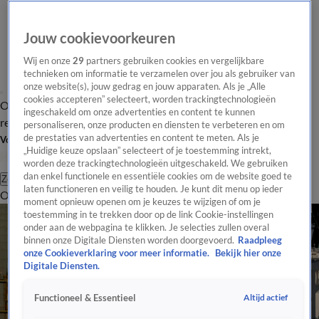
Jouw cookievoorkeuren
Wij en onze
29
partners gebruiken cookies en vergelijkbare
technieken om informatie te verzamelen over jou als gebruiker van
onze website(s), jouw gedrag en jouw apparaten. Als je „Alle
cookies accepteren” selecteert, worden trackingtechnologieën
Overzicht
Tip de
Laatste nieuws
Regionieuws
Het beste van Hart
ingeschakeld om onze advertenties en content te kunnen
redactie
personaliseren, onze producten en diensten te verbeteren en om
de prestaties van advertenties en content te meten. Als je
Volg Hart van Nederland
„Huidige keuze opslaan” selecteert of je toestemming intrekt,
worden deze trackingtechnologieën uitgeschakeld. We gebruiken
dan enkel functionele en essentiële cookies om de website goed te
Zoeken
laten functioneren en veilig te houden. Je kunt dit menu op ieder
Overzicht
Regio
Uitzendingen
Weer
Tip de redactie
Panel
Video's
moment opnieuw openen om je keuzes te wijzigen of om je
toestemming in te trekken door op de link Cookie-instellingen
onder aan de webpagina te klikken. Je selecties zullen overal
binnen onze Digitale Diensten worden doorgevoerd.
Raadpleeg
onze Cookieverklaring voor meer informatie.
Bekijk hier onze
Digitale Diensten.
Altijd actief
Functioneel & Essentieel