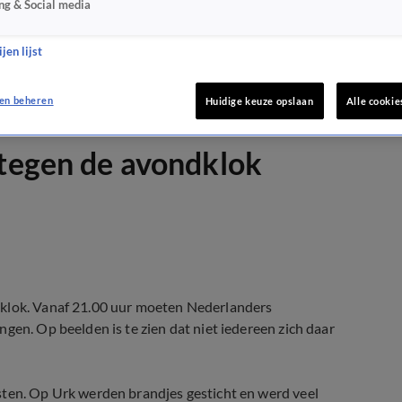
ng & Social media
jen lijst
en beheren
Huidige keuze opslaan
Alle cookie
 tegen de avondklok
dklok. Vanaf 21.00 uur moeten Nederlanders
gen. Op beelden is te zien dat niet iedereen zich daar
sten. Op Urk werden brandjes gesticht en werd veel