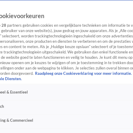
ookievoorkeuren
e
28
partners gebruiken cookies en vergelijkbare technieken om informatie te
s gebruiker van onze website(s), jouw gedrag en jouw apparaten. Als je „Alle co
” selecteert, worden trackingtechnologieën ingeschakeld om onze advertenties
personaliseren, onze producten en diensten te verbeteren en om de prestaties 
s en content te meten. Als je „Huidige keuze opslaan” selecteert of je toestemm
e trackingtechnologieën uitgeschakeld. We gebruiken dan enkel functionele en
de website goed te laten functioneren en veilig te houden. Je kunt dit menu op
ieuw openen om je keuzes te wijzigen of om je toestemming in te trekken door
ellingen onder aan de webpagina te klikken. Je selecties zullen overal binnen o
orden doorgevoerd.
Raadpleeg onze Cookieverklaring voor meer informatie.
ale Diensten.
eel & Essentieel
sch
sing & Commercieel