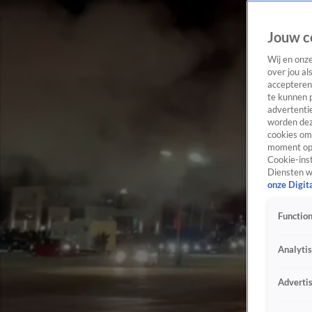
Jouw c
Wij en onz
over jou al
accepteren
te kunnen 
advertentie
worden dez
cookies om 
moment opn
Cookie-inst
Diensten w
onze Digit
Function
Analyti
Adverti