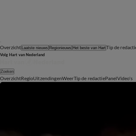
Overzicht
Tip de redacti
Laatste nieuws
Regionieuws
Het beste van Hart
Volg Hart van Nederland
Zoeken
Overzicht
Regio
Uitzendingen
Weer
Tip de redactie
Panel
Video's