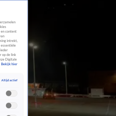
 verzamelen
okies
 en content
van
ing intrekt,
 essentiële
 ieder
 op de link
nze Digitale
Bekijk hier
Altijd actief