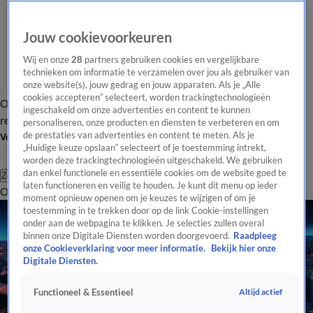
Jouw cookievoorkeuren
Wij en onze
28
partners gebruiken cookies en vergelijkbare
technieken om informatie te verzamelen over jou als gebruiker van
onze website(s), jouw gedrag en jouw apparaten. Als je „Alle
cookies accepteren” selecteert, worden trackingtechnologieën
Overzicht
Tip de
Laatste nieuws
Regionieuws
Het beste van Hart
ingeschakeld om onze advertenties en content te kunnen
redactie
personaliseren, onze producten en diensten te verbeteren en om
de prestaties van advertenties en content te meten. Als je
Volg Hart van Nederland
„Huidige keuze opslaan” selecteert of je toestemming intrekt,
worden deze trackingtechnologieën uitgeschakeld. We gebruiken
dan enkel functionele en essentiële cookies om de website goed te
Zoeken
laten functioneren en veilig te houden. Je kunt dit menu op ieder
Overzicht
Regio
Uitzendingen
Weer
Tip de redactie
Panel
Video's
moment opnieuw openen om je keuzes te wijzigen of om je
toestemming in te trekken door op de link Cookie-instellingen
onder aan de webpagina te klikken. Je selecties zullen overal
binnen onze Digitale Diensten worden doorgevoerd.
Raadpleeg
onze Cookieverklaring voor meer informatie.
Bekijk hier onze
Digitale Diensten.
Altijd actief
Functioneel & Essentieel