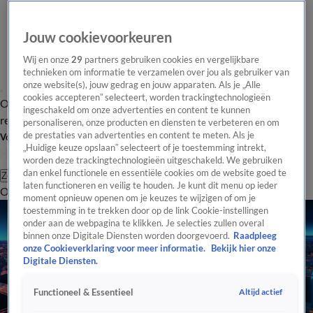
Jouw cookievoorkeuren
Wij en onze
29
partners gebruiken cookies en vergelijkbare
technieken om informatie te verzamelen over jou als gebruiker van
onze website(s), jouw gedrag en jouw apparaten. Als je „Alle
cookies accepteren” selecteert, worden trackingtechnologieën
Overzicht
Tip de
Laatste nieuws
Regionieuws
Het beste van Hart
ingeschakeld om onze advertenties en content te kunnen
redactie
personaliseren, onze producten en diensten te verbeteren en om
de prestaties van advertenties en content te meten. Als je
Volg Hart van Nederland
„Huidige keuze opslaan” selecteert of je toestemming intrekt,
worden deze trackingtechnologieën uitgeschakeld. We gebruiken
dan enkel functionele en essentiële cookies om de website goed te
Zoeken
laten functioneren en veilig te houden. Je kunt dit menu op ieder
Overzicht
Regio
Uitzendingen
Weer
Tip de redactie
Panel
Video's
moment opnieuw openen om je keuzes te wijzigen of om je
toestemming in te trekken door op de link Cookie-instellingen
onder aan de webpagina te klikken. Je selecties zullen overal
binnen onze Digitale Diensten worden doorgevoerd.
Raadpleeg
onze Cookieverklaring voor meer informatie.
Bekijk hier onze
Digitale Diensten.
Altijd actief
Functioneel & Essentieel