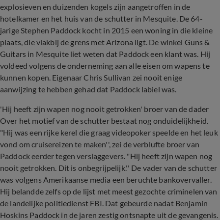
explosieven en duizenden kogels zijn aangetroffen in de
hotelkamer en het huis van de schutter in Mesquite. De 64-
jarige Stephen Paddock kocht in 2015 een woning in die kleine
plaats, die vlakbij de grens met Arizona ligt. De winkel Guns &
Guitars in Mesquite liet weten dat Paddock een klant was. Hij
voldeed volgens de onderneming aan alle eisen om wapens te
kunnen kopen. Eigenaar Chris Sullivan zei nooit enige
aanwijzing te hebben gehad dat Paddock labiel was.
'Hij heeft zijn wapen nog nooit getrokken' broer van de dader
Over het motief van de schutter bestaat nog onduidelijkheid.
"Hij was een rijke kerel die graag videopoker speelde en het leuk
vond om cruisereizen te maken'', zei de verblufte broer van
Paddock eerder tegen verslaggevers. "Hij heeft zijn wapen nog
nooit getrokken. Dit is onbegrijpelijk.'' De vader van de schutter
was volgens Amerikaanse media een beruchte bankovervaller.
Hij belandde zelfs op de lijst met meest gezochte criminelen van
de landelijke politiedienst FBI. Dat gebeurde nadat Benjamin
Hoskins Paddock in de jaren zestig ontsnapte uit de gevangenis.