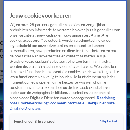
Jouw cookievoorkeuren
Wij en onze
28
partners gebruiken cookies en vergelijkbare
technieken om informatie te verzamelen over jou als gebruiker van
onze website(s), jouw gedrag en jouw apparaten. Als je „Alle
cookies accepteren” selecteert, worden trackingtechnologieën
Overzicht
Tip de
Laatste nieuws
Regionieuws
Het beste van Hart
ingeschakeld om onze advertenties en content te kunnen
redactie
personaliseren, onze producten en diensten te verbeteren en om
de prestaties van advertenties en content te meten. Als je
Volg Hart van Nederland
„Huidige keuze opslaan” selecteert of je toestemming intrekt,
worden deze trackingtechnologieën uitgeschakeld. We gebruiken
dan enkel functionele en essentiële cookies om de website goed te
Zoeken
laten functioneren en veilig te houden. Je kunt dit menu op ieder
Overzicht
Regio
Uitzendingen
Weer
Tip de redactie
Panel
Video's
moment opnieuw openen om je keuzes te wijzigen of om je
toestemming in te trekken door op de link Cookie-instellingen
onder aan de webpagina te klikken. Je selecties zullen overal
binnen onze Digitale Diensten worden doorgevoerd.
Raadpleeg
onze Cookieverklaring voor meer informatie.
Bekijk hier onze
Digitale Diensten.
Altijd actief
Functioneel & Essentieel