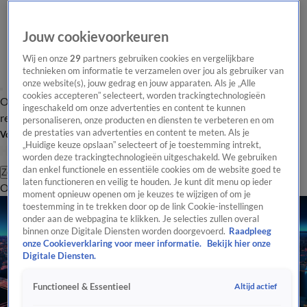
Jouw cookievoorkeuren
Wij en onze
29
partners gebruiken cookies en vergelijkbare
technieken om informatie te verzamelen over jou als gebruiker van
onze website(s), jouw gedrag en jouw apparaten. Als je „Alle
cookies accepteren” selecteert, worden trackingtechnologieën
Overzicht
Tip de
Laatste nieuws
Regionieuws
Het beste van Hart
ingeschakeld om onze advertenties en content te kunnen
redactie
personaliseren, onze producten en diensten te verbeteren en om
de prestaties van advertenties en content te meten. Als je
Volg Hart van Nederland
„Huidige keuze opslaan” selecteert of je toestemming intrekt,
worden deze trackingtechnologieën uitgeschakeld. We gebruiken
dan enkel functionele en essentiële cookies om de website goed te
Zoeken
laten functioneren en veilig te houden. Je kunt dit menu op ieder
Overzicht
Regio
Uitzendingen
Weer
Tip de redactie
Panel
Video's
moment opnieuw openen om je keuzes te wijzigen of om je
toestemming in te trekken door op de link Cookie-instellingen
onder aan de webpagina te klikken. Je selecties zullen overal
binnen onze Digitale Diensten worden doorgevoerd.
Raadpleeg
onze Cookieverklaring voor meer informatie.
Bekijk hier onze
Digitale Diensten.
Altijd actief
Functioneel & Essentieel