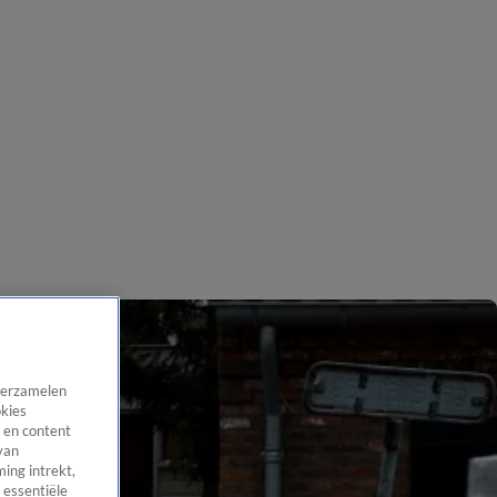
 verzamelen
okies
 en content
van
ing intrekt,
 essentiële