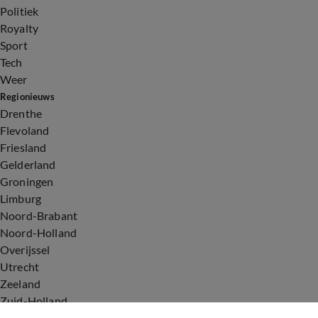
Politiek
Royalty
Sport
Tech
Weer
Regionieuws
Drenthe
Flevoland
Friesland
Gelderland
Groningen
Limburg
Noord-Brabant
Noord-Holland
Overijssel
Utrecht
Zeeland
Zuid-Holland