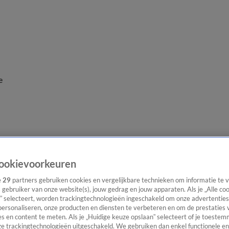
e
ookievoorkeuren
e
29
partners gebruiken cookies en vergelijkbare technieken om informatie te
s gebruiker van onze website(s), jouw gedrag en jouw apparaten. Als je „Alle co
” selecteert, worden trackingtechnologieën ingeschakeld om onze advertenties
personaliseren, onze producten en diensten te verbeteren en om de prestaties 
s en content te meten. Als je „Huidige keuze opslaan” selecteert of je toestemm
e trackingtechnologieën uitgeschakeld. We gebruiken dan enkel functionele en