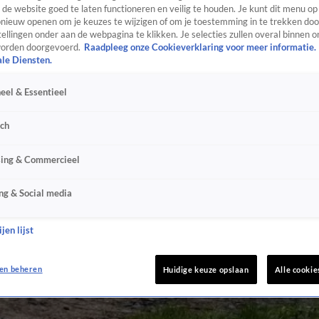
de website goed te laten functioneren en veilig te houden. Je kunt dit menu op
ieuw openen om je keuzes te wijzigen of om je toestemming in te trekken door
ellingen onder aan de webpagina te klikken. Je selecties zullen overal binnen o
orden doorgevoerd.
Raadpleeg onze Cookieverklaring voor meer informatie.
ale Diensten.
eel & Essentieel
sch
sing & Commercieel
ng & Social media
jen lijst
en beheren
Huidige keuze opslaan
Alle cookie