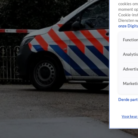
cookies om 
moment opn
Cookie-inst
Diensten w
onze Digit
Function
Analyti
Adverti
Marketi
Derde parti
Voorkeur