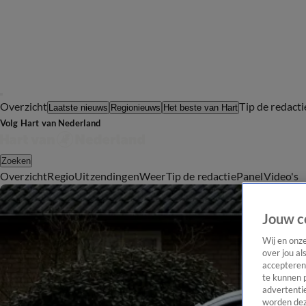
Overzicht
Tip de redacti
Laatste nieuws
Regionieuws
Het beste van Hart
Volg Hart van Nederland
Zoeken
Overzicht
Regio
Uitzendingen
Weer
Tip de redactie
Panel
Video's
Jouw c
Wij en onz
over jou al
accepteren
te kunnen 
advertentie
worden dez