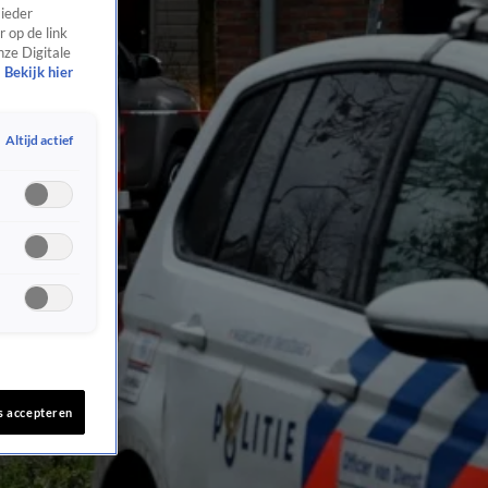
 ieder
 op de link
nze Digitale
Bekijk hier
Altijd actief
s accepteren