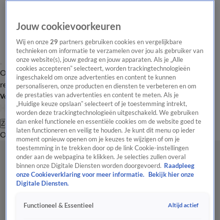
Jouw cookievoorkeuren
Wij en onze
29
partners gebruiken cookies en vergelijkbare
technieken om informatie te verzamelen over jou als gebruiker van
onze website(s), jouw gedrag en jouw apparaten. Als je „Alle
cookies accepteren” selecteert, worden trackingtechnologieën
Overzicht
Tip de
Laatste nieuws
Regionieuws
Het beste van Hart
ingeschakeld om onze advertenties en content te kunnen
redactie
personaliseren, onze producten en diensten te verbeteren en om
de prestaties van advertenties en content te meten. Als je
Volg Hart van Nederland
„Huidige keuze opslaan” selecteert of je toestemming intrekt,
worden deze trackingtechnologieën uitgeschakeld. We gebruiken
dan enkel functionele en essentiële cookies om de website goed te
Zoeken
laten functioneren en veilig te houden. Je kunt dit menu op ieder
Overzicht
Regio
Uitzendingen
Weer
Tip de redactie
Panel
Video's
moment opnieuw openen om je keuzes te wijzigen of om je
toestemming in te trekken door op de link Cookie-instellingen
onder aan de webpagina te klikken. Je selecties zullen overal
binnen onze Digitale Diensten worden doorgevoerd.
Raadpleeg
onze Cookieverklaring voor meer informatie.
Bekijk hier onze
Digitale Diensten.
Altijd actief
Functioneel & Essentieel