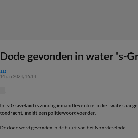
Dode gevonden in water 's-Gra
112
14 jan 2024, 16:14
In 's-Graveland is zondag iemand levenloos in het water aang
toedracht, meldt een politiewoordvoerder.
De dode werd gevonden in de buurt van het Noordereinde.