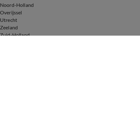
Noord-Holland
Overijssel
Utrecht
Zeeland
Zuid-Holland
Voorwaarden
Over ons
Privacyverklaring
Gebruiksvoorwaarden
Cookieverklaring
Digitale diensten
Cookie instellingen
Upod & Talpa Network
Adverteren
Vacatures
Publieksservice
Tip de redactie
Correcties en aanvullingen
Redactiestatuut Hart van Nederland