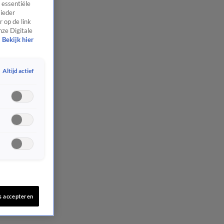
 essentiële
 ieder
 op de link
nze Digitale
Bekijk hier
Altijd actief
s accepteren