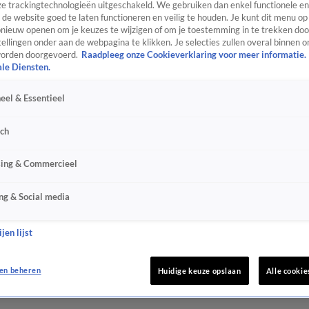
e trackingtechnologieën uitgeschakeld. We gebruiken dan enkel functionele en
de website goed te laten functioneren en veilig te houden. Je kunt dit menu op
ieuw openen om je keuzes te wijzigen of om je toestemming in te trekken door
ellingen onder aan de webpagina te klikken. Je selecties zullen overal binnen o
orden doorgevoerd.
Raadpleeg onze Cookieverklaring voor meer informatie.
ale Diensten.
eel & Essentieel
sch
sing & Commercieel
ng & Social media
jen lijst
en beheren
Huidige keuze opslaan
Alle cookie