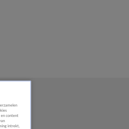
 verzamelen
okies
 en content
van
ing intrekt,