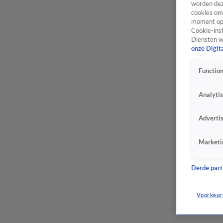
worden dez
cookies om 
moment opn
Cookie-inst
Diensten w
onze Digit
Function
Analyti
Adverti
Marketi
Derde parti
Voorkeur