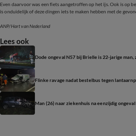
Even daarvoor was een fiets aangetroffen op het ijs. Ook is op bee
is onduidelijk of deze dingen iets te maken hebben met de gevo
ANP
/Hart van Nederland
Lees ook
Dode ongeval N57 bij Brielle is 22-jarige man
Flinke ravage nadat bestelbus tegen lantaarnp
Man (26) naar ziekenhuis na eenzijdig ongeval 