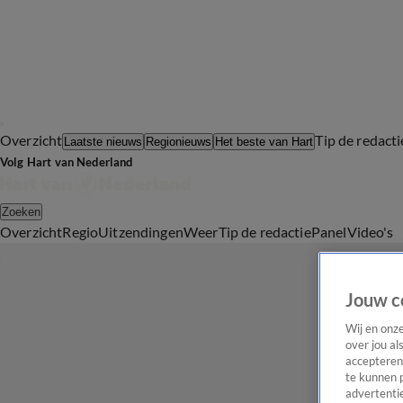
Overzicht
Tip de redacti
Laatste nieuws
Regionieuws
Het beste van Hart
Volg Hart van Nederland
Zoeken
Overzicht
Regio
Uitzendingen
Weer
Tip de redactie
Panel
Video's
Jouw c
Wij en onz
over jou al
accepteren
te kunnen 
advertentie