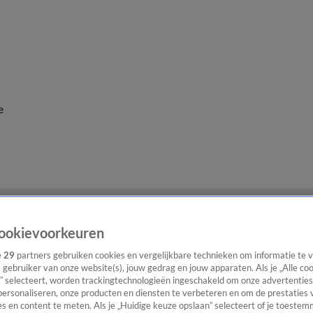
e
ookievoorkeuren
e
29
partners gebruiken cookies en vergelijkbare technieken om informatie te
s gebruiker van onze website(s), jouw gedrag en jouw apparaten. Als je „Alle co
” selecteert, worden trackingtechnologieën ingeschakeld om onze advertenties
personaliseren, onze producten en diensten te verbeteren en om de prestaties 
s en content te meten. Als je „Huidige keuze opslaan” selecteert of je toestemm