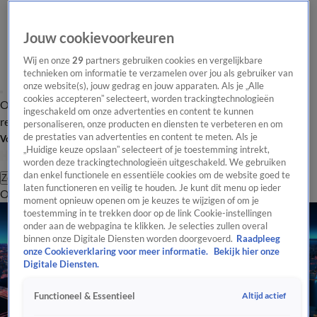
Jouw cookievoorkeuren
Wij en onze
29
partners gebruiken cookies en vergelijkbare
technieken om informatie te verzamelen over jou als gebruiker van
onze website(s), jouw gedrag en jouw apparaten. Als je „Alle
cookies accepteren” selecteert, worden trackingtechnologieën
Overzicht
Tip de
Laatste nieuws
Regionieuws
Het beste van Hart
ingeschakeld om onze advertenties en content te kunnen
redactie
personaliseren, onze producten en diensten te verbeteren en om
de prestaties van advertenties en content te meten. Als je
Volg Hart van Nederland
„Huidige keuze opslaan” selecteert of je toestemming intrekt,
worden deze trackingtechnologieën uitgeschakeld. We gebruiken
dan enkel functionele en essentiële cookies om de website goed te
Zoeken
laten functioneren en veilig te houden. Je kunt dit menu op ieder
Overzicht
Regio
Uitzendingen
Weer
Tip de redactie
Panel
Video's
moment opnieuw openen om je keuzes te wijzigen of om je
toestemming in te trekken door op de link Cookie-instellingen
onder aan de webpagina te klikken. Je selecties zullen overal
binnen onze Digitale Diensten worden doorgevoerd.
Raadpleeg
onze Cookieverklaring voor meer informatie.
Bekijk hier onze
Digitale Diensten.
Altijd actief
Functioneel & Essentieel