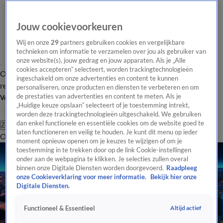
Jouw cookievoorkeuren
Wij en onze
29
partners gebruiken cookies en vergelijkbare
technieken om informatie te verzamelen over jou als gebruiker van
onze website(s), jouw gedrag en jouw apparaten. Als je „Alle
cookies accepteren” selecteert, worden trackingtechnologieën
Overzicht
Tip de
Laatste nieuws
Regionieuws
Het beste van Hart
ingeschakeld om onze advertenties en content te kunnen
redactie
personaliseren, onze producten en diensten te verbeteren en om
de prestaties van advertenties en content te meten. Als je
Volg Hart van Nederland
„Huidige keuze opslaan” selecteert of je toestemming intrekt,
worden deze trackingtechnologieën uitgeschakeld. We gebruiken
dan enkel functionele en essentiële cookies om de website goed te
Zoeken
laten functioneren en veilig te houden. Je kunt dit menu op ieder
Overzicht
Regio
Uitzendingen
Weer
Tip de redactie
Panel
Video's
moment opnieuw openen om je keuzes te wijzigen of om je
toestemming in te trekken door op de link Cookie-instellingen
onder aan de webpagina te klikken. Je selecties zullen overal
binnen onze Digitale Diensten worden doorgevoerd.
Raadpleeg
onze Cookieverklaring voor meer informatie.
Bekijk hier onze
Digitale Diensten.
Altijd actief
Functioneel & Essentieel