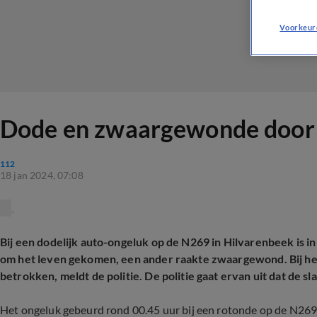
Voorkeur
Dode en zwaargewonde door e
112
18 jan 2024, 07:08
Bij een dodelijk auto-ongeluk op de N269 in Hilvarenbeek is
om het leven gekomen, een ander raakte zwaargewond. Bij h
betrokken, meldt de politie. De politie gaat ervan uit dat de s
Het ongeluk gebeurd rond 00.45 uur bij een rotonde op de N26