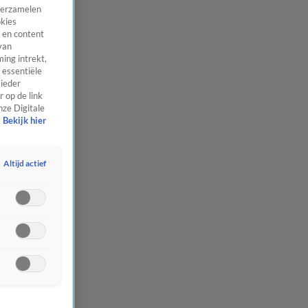
 verzamelen
okies
 en content
van
ing intrekt,
 essentiële
 ieder
 op de link
nze Digitale
Bekijk hier
Altijd actief