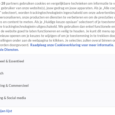
e
28
partners gebruiken cookies en vergelijkbare technieken om informatie te
s gebruiker van onze website(s), jouw gedrag en jouw apparaten. Als je „Alle co
” selecteert, worden trackingtechnologieën ingeschakeld om onze advertenties
personaliseren, onze producten en diensten te verbeteren en om de prestaties 
s en content te meten. Als je „Huidige keuze opslaan” selecteert of je toestemm
e trackingtechnologieën uitgeschakeld. We gebruiken dan enkel functionele en
de website goed te laten functioneren en veilig te houden. Je kunt dit menu op
ieuw openen om je keuzes te wijzigen of om je toestemming in te trekken door
ellingen onder aan de webpagina te klikken. Je selecties zullen overal binnen o
orden doorgevoerd.
Raadpleeg onze Cookieverklaring voor meer informatie.
ale Diensten.
eel & Essentieel
sch
sing & Commercieel
ng & Social media
jen lijst