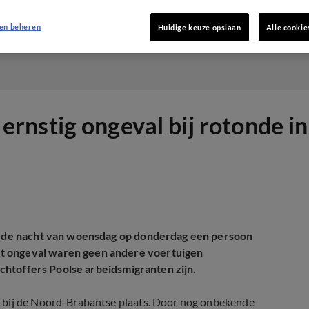
en beheren
Huidige keuze opslaan
Alle cookie
rnstig ongeval bij rotonde i
 in de nacht van woensdag op donderdag een persoon
et ongeval waren geen andere voertuigen
lachtoffers Poolse arbeidsmigranten zijn.
9 bij de Noord-Brabantse plaats. Door nog onbekende