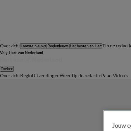
Overzicht
Tip de redacti
Laatste nieuws
Regionieuws
Het beste van Hart
Volg Hart van Nederland
Zoeken
Overzicht
Regio
Uitzendingen
Weer
Tip de redactie
Panel
Video's
Jouw c