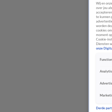
Wij en onz
over jou al
accepteren
te kunnen 
advertentie
worden dez
cookies om 
moment opn
Cookie-inst
Diensten w
onze Digit
Function
Analyti
Adverti
Marketi
Derde parti