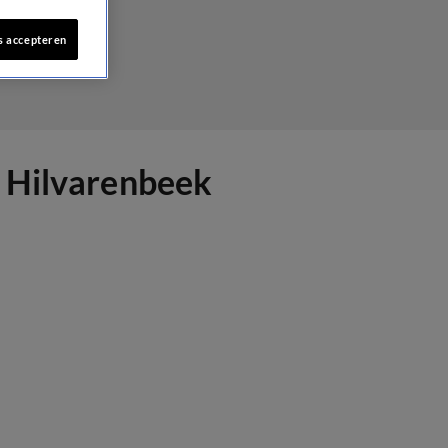
s accepteren
n Hilvarenbeek