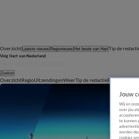
Overzicht
Tip de redacti
Laatste nieuws
Regionieuws
Het beste van Hart
Volg Hart van Nederland
Zoeken
Overzicht
Regio
Uitzendingen
Weer
Tip de redactie
Panel
Video's
Jouw c
Wij en onz
over jou al
accepteren
te kunnen 
advertentie
worden dez
cookies om 