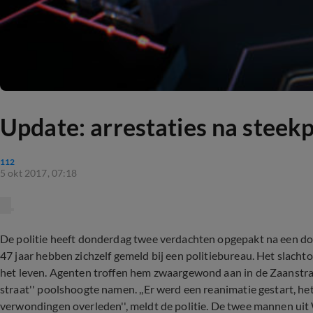
Update: arrestaties na steekp
112
5 okt 2017, 07:18
De politie heeft donderdag twee verdachten opgepakt na een dod
47 jaar hebben zichzelf gemeld bij een politiebureau. Het slac
het leven. Agenten troffen hem zwaargewond aan in de Zaanstraat
straat'' poolshoogte namen. ,,Er werd een reanimatie gestart, het 
verwondingen overleden'', meldt de politie. De twee mannen uit 