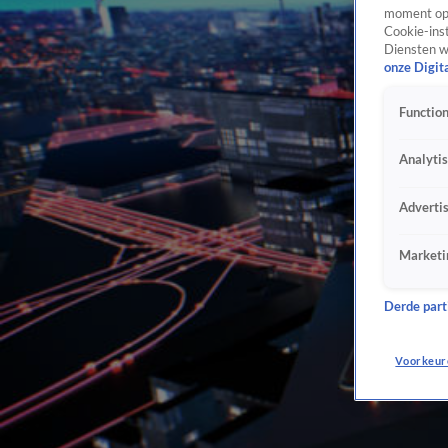
moment opn
Cookie-inst
Diensten w
onze Digit
Function
Analyti
Adverti
Marketi
Derde parti
Voorkeur