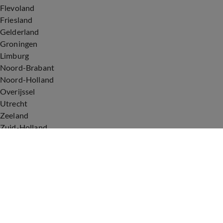
Flevoland
Friesland
Gelderland
Groningen
Limburg
Noord-Brabant
Noord-Holland
Overijssel
Utrecht
Zeeland
Zuid-Holland
Voorwaarden
Over ons
Privacyverklaring
Gebruiksvoorwaarden
Cookieverklaring
Digitale diensten
Cookie instellingen
Upod & Talpa Network