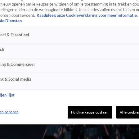
ieuw openen om je keuzes te wijzigen of om je toestemming in te trekken door
ellingen onder aan de webpagina te klikken. Je selecties zullen overal binnen o
orden doorgevoerd.
Raadpleeg onze Cookieverklaring voor meer informatie.
ale Diensten.
eel & Essentieel
sch
sing & Commercieel
ng & Social media
jen lijst
en beheren
Huidige keuze opslaan
Alle cookie