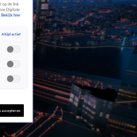
 op de link
nze Digitale
Bekijk hier
Altijd actief
s accepteren