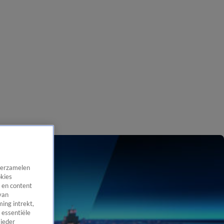
 verzamelen
okies
 en content
van
ing intrekt,
 essentiële
 ieder