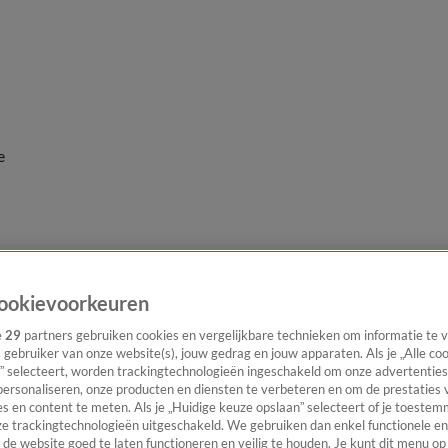
e
ookievoorkeuren
e
29
partners gebruiken cookies en vergelijkbare technieken om informatie te
s gebruiker van onze website(s), jouw gedrag en jouw apparaten. Als je „Alle co
” selecteert, worden trackingtechnologieën ingeschakeld om onze advertenties
personaliseren, onze producten en diensten te verbeteren en om de prestaties 
s en content te meten. Als je „Huidige keuze opslaan” selecteert of je toestemm
e trackingtechnologieën uitgeschakeld. We gebruiken dan enkel functionele en
de website goed te laten functioneren en veilig te houden. Je kunt dit menu op