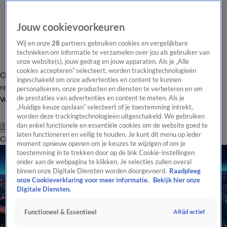
Jouw cookievoorkeuren
Wij en onze
28
partners gebruiken cookies en vergelijkbare
technieken om informatie te verzamelen over jou als gebruiker van
onze website(s), jouw gedrag en jouw apparaten. Als je „Alle
cookies accepteren” selecteert, worden trackingtechnologieën
Overzicht
Tip de
Laatste nieuws
Regionieuws
Het beste van Hart
ingeschakeld om onze advertenties en content te kunnen
redactie
personaliseren, onze producten en diensten te verbeteren en om
de prestaties van advertenties en content te meten. Als je
Volg Hart van Nederland
„Huidige keuze opslaan” selecteert of je toestemming intrekt,
worden deze trackingtechnologieën uitgeschakeld. We gebruiken
dan enkel functionele en essentiële cookies om de website goed te
Zoeken
laten functioneren en veilig te houden. Je kunt dit menu op ieder
Overzicht
Regio
Uitzendingen
Weer
Tip de redactie
Panel
Video's
moment opnieuw openen om je keuzes te wijzigen of om je
toestemming in te trekken door op de link Cookie-instellingen
onder aan de webpagina te klikken. Je selecties zullen overal
binnen onze Digitale Diensten worden doorgevoerd.
Raadpleeg
onze Cookieverklaring voor meer informatie.
Bekijk hier onze
Digitale Diensten.
Altijd actief
Functioneel & Essentieel