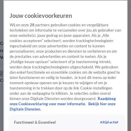
Jouw cookievoorkeuren
Wij en onze
28
partners gebruiken cookies en vergelijkbare
technieken om informatie te verzamelen over jou als gebruiker van
onze website(s), jouw gedrag en jouw apparaten. Als je „Alle
cookies accepteren” selecteert, worden trackingtechnologieën
Overzicht
Tip de
Laatste nieuws
Regionieuws
Het beste van Hart
ingeschakeld om onze advertenties en content te kunnen
redactie
personaliseren, onze producten en diensten te verbeteren en om
de prestaties van advertenties en content te meten. Als je
Volg Hart van Nederland
„Huidige keuze opslaan” selecteert of je toestemming intrekt,
worden deze trackingtechnologieën uitgeschakeld. We gebruiken
dan enkel functionele en essentiële cookies om de website goed te
Zoeken
laten functioneren en veilig te houden. Je kunt dit menu op ieder
Overzicht
Regio
Uitzendingen
Weer
Tip de redactie
Panel
Video's
moment opnieuw openen om je keuzes te wijzigen of om je
toestemming in te trekken door op de link Cookie-instellingen
onder aan de webpagina te klikken. Je selecties zullen overal
binnen onze Digitale Diensten worden doorgevoerd.
Raadpleeg
onze Cookieverklaring voor meer informatie.
Bekijk hier onze
Digitale Diensten.
Altijd actief
Functioneel & Essentieel