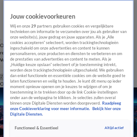
Jouw cookievoorkeuren
Wij en onze
29
partners gebruiken cookies en vergelijkbare
technieken om informatie te verzamelen over jou als gebruiker van
onze website(s), jouw gedrag en jouw apparaten. Als je „Alle
cookies accepteren” selecteert, worden trackingtechnologieën
Overzicht
Tip de
Laatste nieuws
Regionieuws
Het beste van Hart
ingeschakeld om onze advertenties en content te kunnen
redactie
personaliseren, onze producten en diensten te verbeteren en om
de prestaties van advertenties en content te meten. Als je
Volg Hart van Nederland
„Huidige keuze opslaan” selecteert of je toestemming intrekt,
worden deze trackingtechnologieën uitgeschakeld. We gebruiken
dan enkel functionele en essentiële cookies om de website goed te
Zoeken
laten functioneren en veilig te houden. Je kunt dit menu op ieder
Overzicht
Regio
Uitzendingen
Weer
Tip de redactie
Panel
Video's
moment opnieuw openen om je keuzes te wijzigen of om je
toestemming in te trekken door op de link Cookie-instellingen
onder aan de webpagina te klikken. Je selecties zullen overal
binnen onze Digitale Diensten worden doorgevoerd.
Raadpleeg
onze Cookieverklaring voor meer informatie.
Bekijk hier onze
Digitale Diensten.
Altijd actief
Functioneel & Essentieel