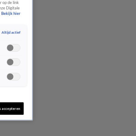
 op de link
nze Digitale
Bekijk hier
Altijd actief
s accepteren