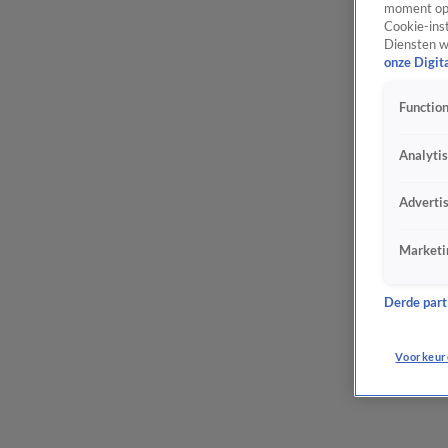
moment opn
Cookie-inst
Diensten w
onze Digit
Function
Analyti
Adverti
Marketi
Derde parti
Voorkeur