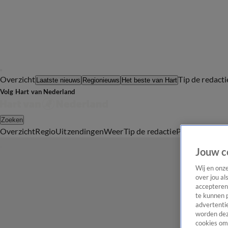
Overzicht
Tip de redacti
Laatste nieuws
Regionieuws
Het beste van Hart
Volg Hart van Nederland
Zoeken
Overzicht
Regio
Uitzendingen
Weer
Tip de redactie
Panel
Video's
Jouw c
Wij en onz
over jou al
accepteren
te kunnen 
advertentie
worden dez
cookies om 