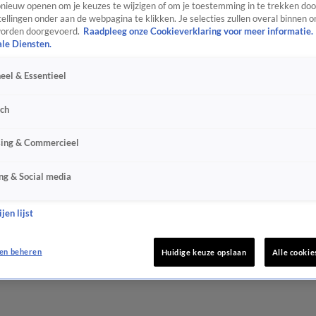
ieuw openen om je keuzes te wijzigen of om je toestemming in te trekken door
ellingen onder aan de webpagina te klikken. Je selecties zullen overal binnen o
orden doorgevoerd.
Raadpleeg onze Cookieverklaring voor meer informatie.
ale Diensten.
eel & Essentieel
sch
sing & Commercieel
ng & Social media
jen lijst
en beheren
Huidige keuze opslaan
Alle cookie