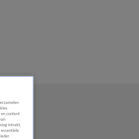
 verzamelen
okies
 en content
van
ing intrekt,
 essentiële
 ieder