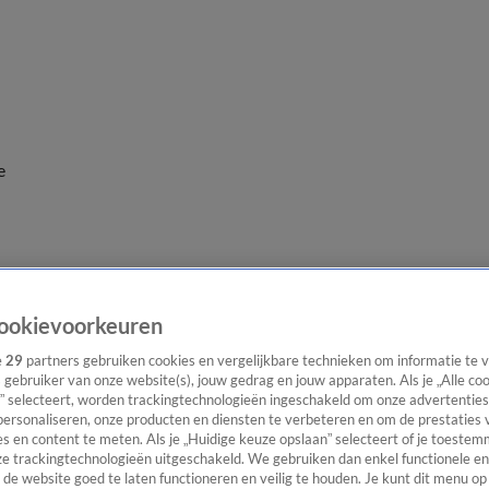
e
ookievoorkeuren
e
29
partners gebruiken cookies en vergelijkbare technieken om informatie te
s gebruiker van onze website(s), jouw gedrag en jouw apparaten. Als je „Alle co
” selecteert, worden trackingtechnologieën ingeschakeld om onze advertenties
personaliseren, onze producten en diensten te verbeteren en om de prestaties 
s en content te meten. Als je „Huidige keuze opslaan” selecteert of je toestemm
e trackingtechnologieën uitgeschakeld. We gebruiken dan enkel functionele en
de website goed te laten functioneren en veilig te houden. Je kunt dit menu op