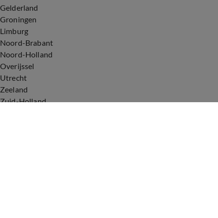
Gelderland
Groningen
Limburg
Noord-Brabant
Noord-Holland
Overijssel
Utrecht
Zeeland
Zuid-Holland
Voorwaarden
Over ons
Privacyverklaring
Gebruiksvoorwaarden
Cookieverklaring
Digitale diensten
Cookie instellingen
Upod & Talpa Network
Adverteren
Vacatures