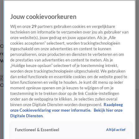
Jouw cookievoorkeuren
Wij en onze
29
partners gebruiken cookies en vergelijkbare
technieken om informatie te verzamelen over jou als gebruiker van
onze website(s), jouw gedrag en jouw apparaten. Als je „Alle
cookies accepteren” selecteert, worden trackingtechnologieën
Overzicht
Tip de
Laatste nieuws
Regionieuws
Het beste van Hart
ingeschakeld om onze advertenties en content te kunnen
redactie
personaliseren, onze producten en diensten te verbeteren en om
de prestaties van advertenties en content te meten. Als je
Volg Hart van Nederland
„Huidige keuze opslaan” selecteert of je toestemming intrekt,
worden deze trackingtechnologieën uitgeschakeld. We gebruiken
dan enkel functionele en essentiële cookies om de website goed te
Zoeken
laten functioneren en veilig te houden. Je kunt dit menu op ieder
Overzicht
Regio
Uitzendingen
Weer
Tip de redactie
Panel
Video's
moment opnieuw openen om je keuzes te wijzigen of om je
toestemming in te trekken door op de link Cookie-instellingen
onder aan de webpagina te klikken. Je selecties zullen overal
binnen onze Digitale Diensten worden doorgevoerd.
Raadpleeg
onze Cookieverklaring voor meer informatie.
Bekijk hier onze
Digitale Diensten.
Altijd actief
Functioneel & Essentieel