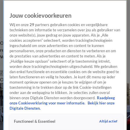
Jouw cookievoorkeuren
Wij en onze
29
partners gebruiken cookies en vergelijkbare
technieken om informatie te verzamelen over jou als gebruiker van
onze website(s), jouw gedrag en jouw apparaten. Als je „Alle
cookies accepteren” selecteert, worden trackingtechnologieën
Overzicht
Tip de
Laatste nieuws
Regionieuws
Het beste van Hart
ingeschakeld om onze advertenties en content te kunnen
redactie
personaliseren, onze producten en diensten te verbeteren en om
de prestaties van advertenties en content te meten. Als je
Volg Hart van Nederland
„Huidige keuze opslaan” selecteert of je toestemming intrekt,
worden deze trackingtechnologieën uitgeschakeld. We gebruiken
dan enkel functionele en essentiële cookies om de website goed te
Zoeken
laten functioneren en veilig te houden. Je kunt dit menu op ieder
Overzicht
Regio
Uitzendingen
Weer
Tip de redactie
Panel
Video's
moment opnieuw openen om je keuzes te wijzigen of om je
toestemming in te trekken door op de link Cookie-instellingen
onder aan de webpagina te klikken. Je selecties zullen overal
binnen onze Digitale Diensten worden doorgevoerd.
Raadpleeg
onze Cookieverklaring voor meer informatie.
Bekijk hier onze
Digitale Diensten.
Altijd actief
Functioneel & Essentieel