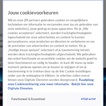
Jouw cookievoorkeuren
Wij en onze
29
partners gebruiken cookies en vergelijkbare
technieken om informatie te verzamelen over jou als gebruiker van
onze website(s), jouw gedrag en jouw apparaten. Als je „Alle
cookies accepteren” selecteert, worden trackingtechnologieën
Overzicht
Tip de
Laatste nieuws
Regionieuws
Het beste van Hart
ingeschakeld om onze advertenties en content te kunnen
redactie
personaliseren, onze producten en diensten te verbeteren en om
de prestaties van advertenties en content te meten. Als je
Volg Hart van Nederland
„Huidige keuze opslaan” selecteert of je toestemming intrekt,
worden deze trackingtechnologieën uitgeschakeld. We gebruiken
dan enkel functionele en essentiële cookies om de website goed te
Zoeken
laten functioneren en veilig te houden. Je kunt dit menu op ieder
Overzicht
Regio
Uitzendingen
Weer
Tip de redactie
Panel
Video's
moment opnieuw openen om je keuzes te wijzigen of om je
toestemming in te trekken door op de link Cookie-instellingen
onder aan de webpagina te klikken. Je selecties zullen overal
binnen onze Digitale Diensten worden doorgevoerd.
Raadpleeg
onze Cookieverklaring voor meer informatie.
Bekijk hier onze
Digitale Diensten.
Altijd actief
Functioneel & Essentieel