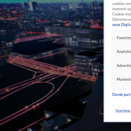
cookies om 
moment opn
Cookie-inst
Diensten w
onze Digit
Function
Analyti
Adverti
Marketi
Derde parti
Voorkeur