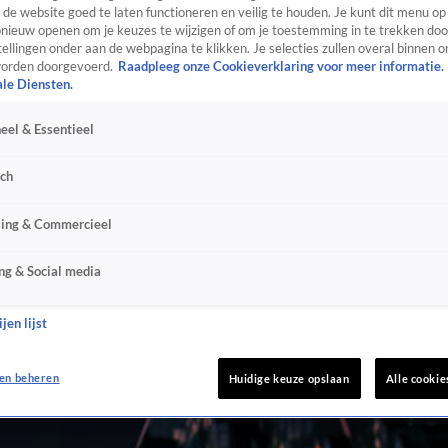
de website goed te laten functioneren en veilig te houden. Je kunt dit menu op
ieuw openen om je keuzes te wijzigen of om je toestemming in te trekken door
ellingen onder aan de webpagina te klikken. Je selecties zullen overal binnen o
orden doorgevoerd.
Raadpleeg onze Cookieverklaring voor meer informatie.
ale Diensten.
eel & Essentieel
sch
sing & Commercieel
ng & Social media
jen lijst
en beheren
Huidige keuze opslaan
Alle cookie