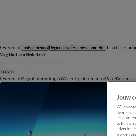
Overzicht
Tip de redacti
Laatste nieuws
Regionieuws
Het beste van Hart
Volg Hart van Nederland
Zoeken
Overzicht
Regio
Uitzendingen
Weer
Tip de redactie
Panel
Video's
Jouw c
Wij en onz
over jou al
accepteren
te kunnen 
advertentie
worden dez