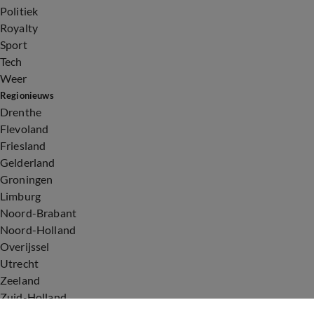
Politiek
Royalty
Sport
Tech
Weer
Regionieuws
Drenthe
Flevoland
Friesland
Gelderland
Groningen
Limburg
Noord-Brabant
Noord-Holland
Overijssel
Utrecht
Zeeland
Zuid-Holland