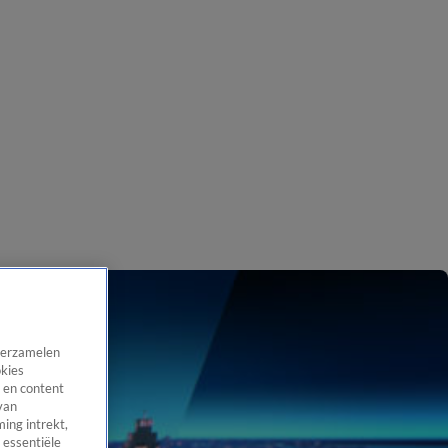
 verzamelen
okies
 en content
van
ing intrekt,
 essentiële