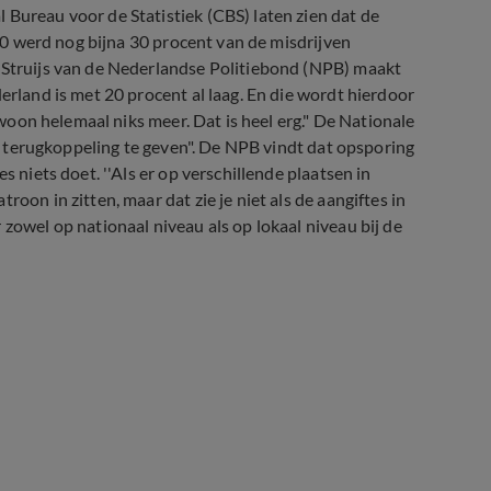
 Bureau voor de Statistiek (CBS) laten zien dat de
2010 werd nog bijna 30 procent van de misdrijven
n Struijs van de Nederlandse Politiebond (NPB) maakt
erland is met 20 procent al laag. En die wordt hierdoor
gewoon helemaal niks meer. Dat is heel erg." De Nationale
 om terugkoppeling te geven". De NPB vindt dat opsporing
s niets doet. ''Als er op verschillende plaatsen in
oon in zitten, maar dat zie je niet als de aangiftes in
 zowel op nationaal niveau als op lokaal niveau bij de