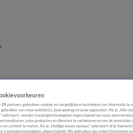
e
ookievoorkeuren
e
29
partners gebruiken cookies en vergelijkbare technieken om informatie te
s gebruiker van onze website(s), jouw gedrag en jouw apparaten. Als je „Alle co
” selecteert, worden trackingtechnologieën ingeschakeld om onze advertenties
personaliseren, onze producten en diensten te verbeteren en om de prestaties 
s en content te meten. Als je „Huidige keuze opslaan” selecteert of je toestemm
e trackingtechnologieën uitgeschakeld. We gebruiken dan enkel functionele en