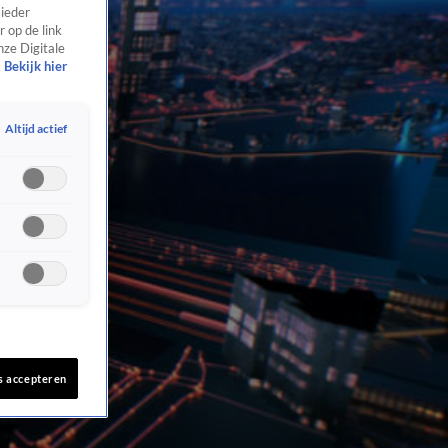
 ieder
 op de link
nze Digitale
Bekijk hier
Altijd actief
s accepteren