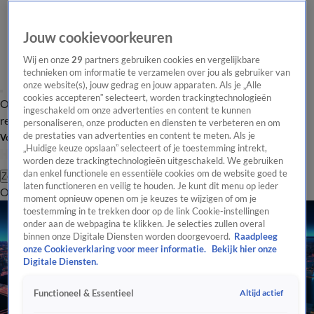
Jouw cookievoorkeuren
Wij en onze
29
partners gebruiken cookies en vergelijkbare
technieken om informatie te verzamelen over jou als gebruiker van
onze website(s), jouw gedrag en jouw apparaten. Als je „Alle
cookies accepteren” selecteert, worden trackingtechnologieën
Overzicht
Tip de
Laatste nieuws
Regionieuws
Het beste van Hart
ingeschakeld om onze advertenties en content te kunnen
redactie
personaliseren, onze producten en diensten te verbeteren en om
de prestaties van advertenties en content te meten. Als je
Volg Hart van Nederland
„Huidige keuze opslaan” selecteert of je toestemming intrekt,
worden deze trackingtechnologieën uitgeschakeld. We gebruiken
dan enkel functionele en essentiële cookies om de website goed te
Zoeken
laten functioneren en veilig te houden. Je kunt dit menu op ieder
Overzicht
Regio
Uitzendingen
Weer
Tip de redactie
Panel
Video's
moment opnieuw openen om je keuzes te wijzigen of om je
toestemming in te trekken door op de link Cookie-instellingen
onder aan de webpagina te klikken. Je selecties zullen overal
binnen onze Digitale Diensten worden doorgevoerd.
Raadpleeg
onze Cookieverklaring voor meer informatie.
Bekijk hier onze
Digitale Diensten.
Altijd actief
Functioneel & Essentieel