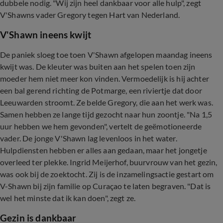
dubbele nodig. "Wij zijn heel dankbaar voor alle hulp", zegt
V'Shawns vader Gregory tegen Hart van Nederland.
V'Shawn ineens kwijt
De paniek sloeg toe toen V'Shawn afgelopen maandag ineens
kwijt was. De kleuter was buiten aan het spelen toen zijn
moeder hem niet meer kon vinden. Vermoedelijk is hij achter
een bal gerend richting de Potmarge, een riviertje dat door
Leeuwarden stroomt. Ze belde Gregory, die aan het werk was.
Samen hebben ze lange tijd gezocht naar hun zoontje. "Na 1,5
uur hebben we hem gevonden", vertelt de geëmotioneerde
vader. De jonge V'Shawn lag levenloos in het water.
Hulpdiensten hebben er alles aan gedaan, maar het jongetje
overleed ter plekke. Ingrid Meijerhof, buurvrouw van het gezin,
was ook bij de zoektocht. Zij is de inzamelingsactie gestart om
V-Shawn bij zijn familie op Curaçao te laten begraven. "Dat is
wel het minste dat ik kan doen", zegt ze.
Gezin is dankbaar