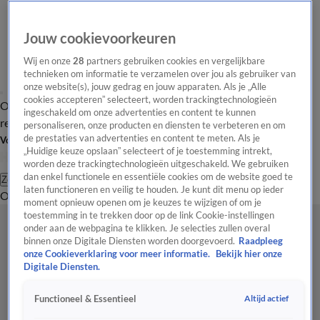
Jouw cookievoorkeuren
Wij en onze
28
partners gebruiken cookies en vergelijkbare
technieken om informatie te verzamelen over jou als gebruiker van
onze website(s), jouw gedrag en jouw apparaten. Als je „Alle
cookies accepteren” selecteert, worden trackingtechnologieën
Overzicht
Tip de
Laatste nieuws
Regionieuws
Het beste van Hart
ingeschakeld om onze advertenties en content te kunnen
redactie
personaliseren, onze producten en diensten te verbeteren en om
de prestaties van advertenties en content te meten. Als je
Volg Hart van Nederland
„Huidige keuze opslaan” selecteert of je toestemming intrekt,
worden deze trackingtechnologieën uitgeschakeld. We gebruiken
dan enkel functionele en essentiële cookies om de website goed te
Zoeken
laten functioneren en veilig te houden. Je kunt dit menu op ieder
Overzicht
Regio
Uitzendingen
Weer
Tip de redactie
Panel
Video's
moment opnieuw openen om je keuzes te wijzigen of om je
toestemming in te trekken door op de link Cookie-instellingen
onder aan de webpagina te klikken. Je selecties zullen overal
binnen onze Digitale Diensten worden doorgevoerd.
Raadpleeg
onze Cookieverklaring voor meer informatie.
Bekijk hier onze
Digitale Diensten.
Altijd actief
Functioneel & Essentieel