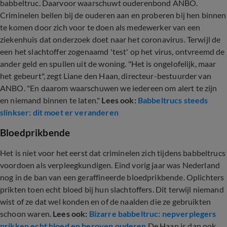
babbeltruc. Daarvoor waarschuwt ouderenbond ANBO.
Criminelen bellen bij de ouderen aan en proberen bij hen binnen
te komen door zich voor te doen als medewerker van een
ziekenhuis dat onderzoek doet naar het coronavirus. Terwijl de
een het slachtoffer zogenaamd 'test' op het virus, ontvreemd de
ander geld en spullen uit de woning. "Het is ongelofelijk, maar
het gebeurt", zegt Liane den Haan, directeur-bestuurder van
ANBO. "En daarom waarschuwen we iedereen om alert te zijn
en niemand binnen te laten."
Lees ook:
Babbeltrucs steeds
slinkser: dit moet er veranderen
Bloedprikbende
Het is niet voor het eerst dat criminelen zich tijdens babbeltrucs
voordoen als verpleegkundigen. Eind vorig jaar was Nederland
nog in de ban van een geraffineerde bloedprikbende. Oplichters
prikten toen echt bloed bij hun slachtoffers. Dit terwijl niemand
wist of ze dat wel konden en of de naalden die ze gebruikten
schoon waren.
Lees ook:
Bizarre babbeltruc: nepverplegers
prikken echt bloed en beroven ouderen
De Haan is dan ook