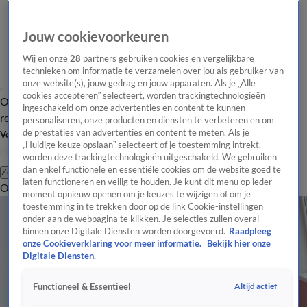
Jouw cookievoorkeuren
Wij en onze
28
partners gebruiken cookies en vergelijkbare
technieken om informatie te verzamelen over jou als gebruiker van
onze website(s), jouw gedrag en jouw apparaten. Als je „Alle
cookies accepteren” selecteert, worden trackingtechnologieën
Overzicht
Tip de
Laatste nieuws
Regionieuws
Het beste van Hart
ingeschakeld om onze advertenties en content te kunnen
redactie
personaliseren, onze producten en diensten te verbeteren en om
de prestaties van advertenties en content te meten. Als je
Volg Hart van Nederland
„Huidige keuze opslaan” selecteert of je toestemming intrekt,
worden deze trackingtechnologieën uitgeschakeld. We gebruiken
dan enkel functionele en essentiële cookies om de website goed te
Zoeken
laten functioneren en veilig te houden. Je kunt dit menu op ieder
Overzicht
Regio
Uitzendingen
Weer
Tip de redactie
Panel
Video's
moment opnieuw openen om je keuzes te wijzigen of om je
toestemming in te trekken door op de link Cookie-instellingen
onder aan de webpagina te klikken. Je selecties zullen overal
binnen onze Digitale Diensten worden doorgevoerd.
Raadpleeg
onze Cookieverklaring voor meer informatie.
Bekijk hier onze
Digitale Diensten.
Altijd actief
Functioneel & Essentieel