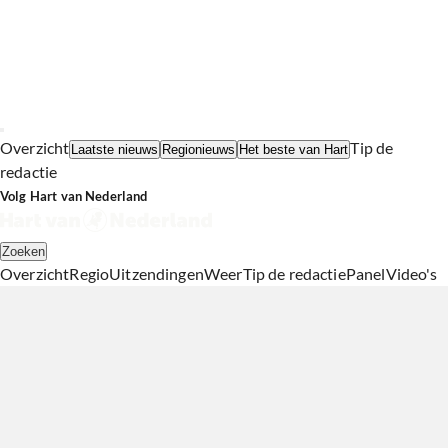
Overzicht
Tip de
Laatste nieuws
Regionieuws
Het beste van Hart
redactie
Volg Hart van Nederland
Zoeken
Overzicht
Regio
Uitzendingen
Weer
Tip de redactie
Panel
Video's