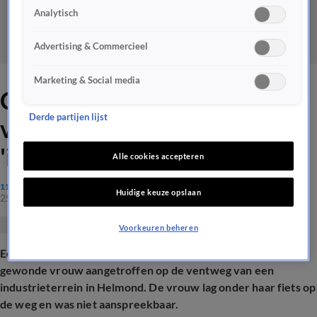
Analytisch
Advertising & Commercieel
Marketing & Social media
Chauffeur vindt gewonde
Derde partijen lijst
vrouw naast fiets terwijl
'iedereen doorreed'
Alle cookies accepteren
112
Huidige keuze opslaan
25 jan 2024, 11:13
Voorkeuren beheren
Een vrachtwagenchauffeur heeft donderdagochtend een
gewonde vrouw aangetroffen op de ventweg van een
industrieterrein in Helmond. De vrouw lag onder haar fiets op
de weg en was niet aanspreekbaar.