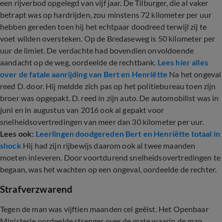
een rijverbod opgelegd van vijf jaar. De Tilburger, die al vaker
betrapt was op hardrijden, zou minstens 72 kilometer per uur
hebben gereden toen hij het echtpaar doodreed terwijl zij te
voet wilden oversteken. Op de Bredaseweg is 50 kilometer per
uur de limiet. De verdachte had bovendien onvoldoende
aandacht op de weg, oordeelde de rechtbank.
Lees hier alles
over de fatale aanrijding van Bert en Henriëtte
Na het ongeval
reed D. door. Hij meldde zich pas op het politiebureau toen zijn
broer was opgepakt. D. reed in zijn auto. De automobilist was in
juni en in augustus van 2016 ook al gepakt voor
snelheidsovertredingen van meer dan 30 kilometer per uur.
Lees ook:
Leerlingen doodgereden Bert en Henriëtte totaal in
shock
Hij had zijn rijbewijs daarom ook al twee maanden
moeten inleveren. Door voortdurend snelheidsovertredingen te
begaan, was het wachten op een ongeval, oordeelde de rechter.
Strafverzwarend
Tegen de man was vijftien maanden cel geëist. Het Openbaar
Ministerie oordeelde strenger over de mate waarin de man