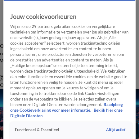
Jouw cookievoorkeuren
Wij en onze
29
partners gebruiken cookies en vergelijkbare
technieken om informatie te verzamelen over jou als gebruiker van
onze website(s), jouw gedrag en jouw apparaten. Als je „Alle
cookies accepteren” selecteert, worden trackingtechnologieën
Overzicht
Tip de
Laatste nieuws
Regionieuws
Het beste van Hart
ingeschakeld om onze advertenties en content te kunnen
redactie
personaliseren, onze producten en diensten te verbeteren en om
de prestaties van advertenties en content te meten. Als je
Volg Hart van Nederland
„Huidige keuze opslaan” selecteert of je toestemming intrekt,
worden deze trackingtechnologieën uitgeschakeld. We gebruiken
dan enkel functionele en essentiële cookies om de website goed te
Zoeken
laten functioneren en veilig te houden. Je kunt dit menu op ieder
Overzicht
Regio
Uitzendingen
Weer
Tip de redactie
Panel
Video's
moment opnieuw openen om je keuzes te wijzigen of om je
toestemming in te trekken door op de link Cookie-instellingen
onder aan de webpagina te klikken. Je selecties zullen overal
binnen onze Digitale Diensten worden doorgevoerd.
Raadpleeg
onze Cookieverklaring voor meer informatie.
Bekijk hier onze
Digitale Diensten.
Altijd actief
Functioneel & Essentieel