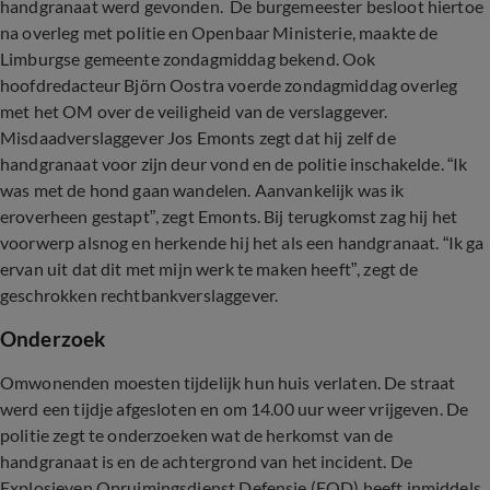
handgranaat werd gevonden. De burgemeester besloot hiertoe
na overleg met politie en Openbaar Ministerie, maakte de
Limburgse gemeente zondagmiddag bekend. Ook
hoofdredacteur Björn Oostra voerde zondagmiddag overleg
met het OM over de veiligheid van de verslaggever.
Misdaadverslaggever Jos Emonts zegt dat hij zelf de
handgranaat voor zijn deur vond en de politie inschakelde. “Ik
was met de hond gaan wandelen. Aanvankelijk was ik
eroverheen gestapt”, zegt Emonts. Bij terugkomst zag hij het
voorwerp alsnog en herkende hij het als een handgranaat. “Ik ga
ervan uit dat dit met mijn werk te maken heeft”, zegt de
geschrokken rechtbankverslaggever.
Onderzoek
Omwonenden moesten tijdelijk hun huis verlaten. De straat
werd een tijdje afgesloten en om 14.00 uur weer vrijgeven. De
politie zegt te onderzoeken wat de herkomst van de
handgranaat is en de achtergrond van het incident. De
Explosieven Opruimingsdienst Defensie (EOD) heeft inmiddels