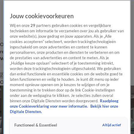
Jouw cookievoorkeuren
Wij en onze
29
partners gebruiken cookies en vergelijkbare
technieken om informatie te verzamelen over jou als gebruiker van
onze website(s), jouw gedrag en jouw apparaten. Als je „Alle
cookies accepteren” selecteert, worden trackingtechnologieën
Overzicht
Tip de
Laatste nieuws
Regionieuws
Het beste van Hart
ingeschakeld om onze advertenties en content te kunnen
redactie
personaliseren, onze producten en diensten te verbeteren en om
de prestaties van advertenties en content te meten. Als je
Volg Hart van Nederland
„Huidige keuze opslaan” selecteert of je toestemming intrekt,
worden deze trackingtechnologieën uitgeschakeld. We gebruiken
dan enkel functionele en essentiële cookies om de website goed te
Zoeken
laten functioneren en veilig te houden. Je kunt dit menu op ieder
Overzicht
Regio
Uitzendingen
Weer
Tip de redactie
Panel
Video's
moment opnieuw openen om je keuzes te wijzigen of om je
toestemming in te trekken door op de link Cookie-instellingen
onder aan de webpagina te klikken. Je selecties zullen overal
binnen onze Digitale Diensten worden doorgevoerd.
Raadpleeg
onze Cookieverklaring voor meer informatie.
Bekijk hier onze
Digitale Diensten.
Altijd actief
Functioneel & Essentieel