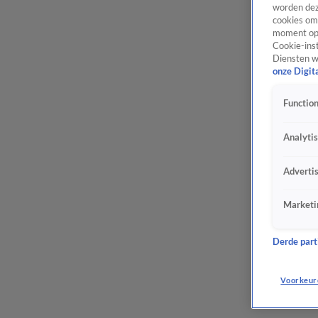
worden dez
cookies om 
moment opn
Cookie-inst
Diensten w
onze Digit
Function
Analyti
Adverti
Marketi
Derde parti
Voorkeur