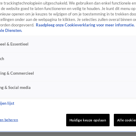
e trackingtechnologieën uitgeschakeld. We gebruiken dan enkel functionele en
de website goed te laten functioneren en veilig te houden. Je kunt dit menu op
ieuw openen om je keuzes te wijzigen of om je toestemming in te trekken door
ellingen onder aan de webpagina te klikken. Je selecties zullen overal binnen o
orden doorgevoerd.
Raadpleeg onze Cookieverklaring voor meer informatie.
ale Diensten.
eel & Essentieel
sch
sing & Commercieel
ng & Social media
jen lijst
en beheren
Huidige keuze opslaan
Alle cookie