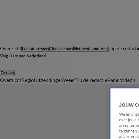
Overzicht
Tip de redacti
Laatste nieuws
Regionieuws
Het beste van Hart
Volg Hart van Nederland
Zoeken
Overzicht
Regio
Uitzendingen
Weer
Tip de redactie
Panel
Video's
Jouw c
Wij en onz
over jou al
accepteren
te kunnen 
advertentie