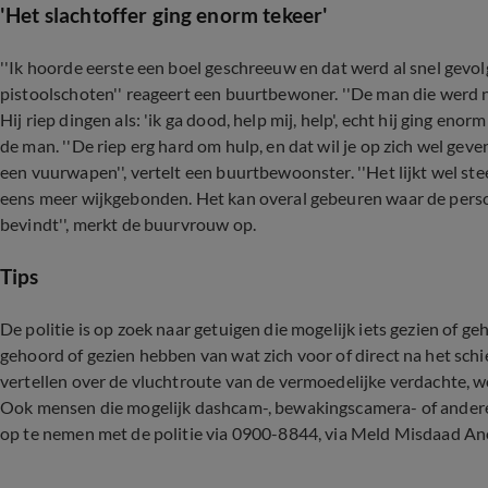
'Het slachtoffer ging enorm tekeer'
''Ik hoorde eerste een boel geschreeuw en dat werd al snel gevolg
pistoolschoten'' reageert een buurtbewoner. ''De man die werd 
Hij riep dingen als: 'ik ga dood, help mij, help', echt hij ging eno
de man. ''De riep erg hard om hulp, en dat wil je op zich wel gev
een vuurwapen'', vertelt een buurtbewoonster. ''Het lijkt wel st
eens meer wijkgebonden. Het kan overal gebeuren waar de pers
bevindt'', merkt de buurvrouw op.
Tips
De politie is op zoek naar getuigen die mogelijk iets gezien of 
gehoord of gezien hebben van wat zich voor of direct na het sch
vertellen over de vluchtroute van de vermoedelijke verdachte, w
Ook mensen die mogelijk dashcam-, bewakingscamera- of ander
op te nemen met de politie via 0900-8844, via Meld Misdaad 