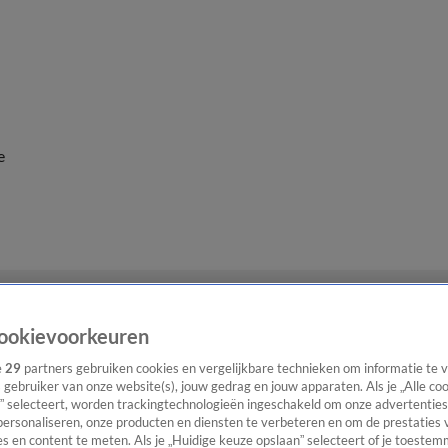
e
ookievoorkeuren
e
29
partners gebruiken cookies en vergelijkbare technieken om informatie te
s gebruiker van onze website(s), jouw gedrag en jouw apparaten. Als je „Alle co
” selecteert, worden trackingtechnologieën ingeschakeld om onze advertenties
personaliseren, onze producten en diensten te verbeteren en om de prestaties 
s en content te meten. Als je „Huidige keuze opslaan” selecteert of je toestemm