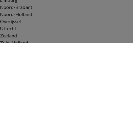
Noord-Brabant
Noord-Holland
Overijssel
Utrecht
Zeeland
Zuid-Holland
Voorwaarden
Over ons
Privacyverklaring
Gebruiksvoorwaarden
Cookieverklaring
Digitale diensten
Cookie instellingen
Upod & Talpa Network
Adverteren
Vacatures
Publieksservice
Tip de redactie