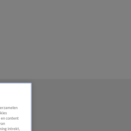
 verzamelen
okies
 en content
van
ing intrekt,