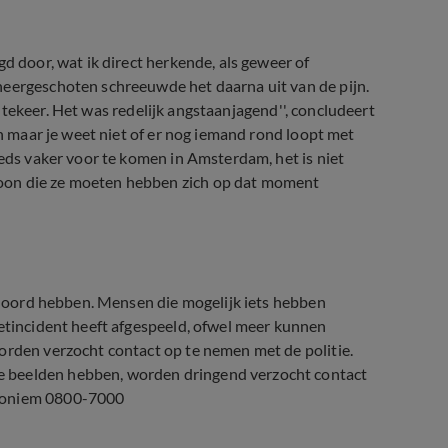
d door, wat ik direct herkende, als geweer of
neergeschoten schreeuwde het daarna uit van de pijn.
rm tekeer. Het was redelijk angstaanjagend'', concludeert
en maar je weet niet of er nog iemand rond loopt met
eeds vaker voor te komen in Amsterdam, het is niet
oon die ze moeten hebben zich op dat moment
gehoord hebben. Mensen die mogelijk iets hebben
ietincident heeft afgespeeld, ofwel meer kunnen
orden verzocht contact op te nemen met de politie.
e beelden hebben, worden dringend verzocht contact
Anoniem 0800-7000