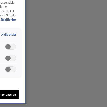
 essentiële
 ieder
 op de link
nze Digitale
Bekijk hier
Altijd actief
s accepteren