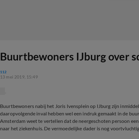
Buurtbewoners IJburg over sch
112
13 mei 2019, 15:49
Buurtbewoners nabij het Joris Ivensplein op IJburg zijn inmiddel
daaropvolgende inval hebben wel een indruk gemaakt in de buurt
Amsterdam weet te vertellen dat de neergeschoten persoon een 2
naar het ziekenhuis. De vermoedelijke dader is nog voortvluchtig