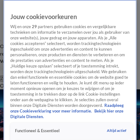
Jouw cookievoorkeuren
Wij en onze
29
partners gebruiken cookies en vergelijkbare
technieken om informatie te verzamelen over jou als gebruiker van
onze website(s), jouw gedrag en jouw apparaten. Als je „Alle
cookies accepteren” selecteert, worden trackingtechnologieën
Overzicht
Tip de
Laatste nieuws
Regionieuws
Het beste van Hart
ingeschakeld om onze advertenties en content te kunnen
redactie
personaliseren, onze producten en diensten te verbeteren en om
de prestaties van advertenties en content te meten. Als je
Volg Hart van Nederland
„Huidige keuze opslaan” selecteert of je toestemming intrekt,
worden deze trackingtechnologieën uitgeschakeld. We gebruiken
dan enkel functionele en essentiële cookies om de website goed te
Zoeken
laten functioneren en veilig te houden. Je kunt dit menu op ieder
Overzicht
Regio
Uitzendingen
Weer
Tip de redactie
Panel
Video's
moment opnieuw openen om je keuzes te wijzigen of om je
toestemming in te trekken door op de link Cookie-instellingen
onder aan de webpagina te klikken. Je selecties zullen overal
binnen onze Digitale Diensten worden doorgevoerd.
Raadpleeg
onze Cookieverklaring voor meer informatie.
Bekijk hier onze
Digitale Diensten.
Altijd actief
Functioneel & Essentieel