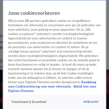
Jouw cookievoorkeuren
Wij en onze
28
partners gebruiken cookies en vergelijkbare
technieken om informatie te verzamelen over jou als gebruiker van
onze website(s), jouw gedrag en jouw apparaten. Als je „Alle
cookies accepteren” selecteert, worden trackingtechnologieën
Overzicht
Tip de
Laatste nieuws
Regionieuws
Het beste van Hart
ingeschakeld om onze advertenties en content te kunnen
redactie
personaliseren, onze producten en diensten te verbeteren en om
de prestaties van advertenties en content te meten. Als je
Volg Hart van Nederland
„Huidige keuze opslaan” selecteert of je toestemming intrekt,
worden deze trackingtechnologieën uitgeschakeld. We gebruiken
dan enkel functionele en essentiële cookies om de website goed te
Zoeken
laten functioneren en veilig te houden. Je kunt dit menu op ieder
Overzicht
Regio
Uitzendingen
Weer
Tip de redactie
Panel
Video's
moment opnieuw openen om je keuzes te wijzigen of om je
toestemming in te trekken door op de link Cookie-instellingen
onder aan de webpagina te klikken. Je selecties zullen overal
binnen onze Digitale Diensten worden doorgevoerd.
Raadpleeg
onze Cookieverklaring voor meer informatie.
Bekijk hier onze
Digitale Diensten.
Altijd actief
Functioneel & Essentieel