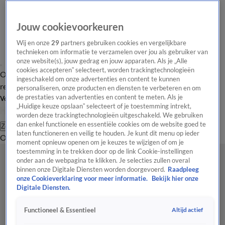
Jouw cookievoorkeuren
Wij en onze
29
partners gebruiken cookies en vergelijkbare
technieken om informatie te verzamelen over jou als gebruiker van
onze website(s), jouw gedrag en jouw apparaten. Als je „Alle
cookies accepteren” selecteert, worden trackingtechnologieën
Overzicht
Tip de
Laatste nieuws
Regionieuws
Het beste van Hart
ingeschakeld om onze advertenties en content te kunnen
redactie
personaliseren, onze producten en diensten te verbeteren en om
de prestaties van advertenties en content te meten. Als je
Volg Hart van Nederland
„Huidige keuze opslaan” selecteert of je toestemming intrekt,
worden deze trackingtechnologieën uitgeschakeld. We gebruiken
dan enkel functionele en essentiële cookies om de website goed te
Zoeken
laten functioneren en veilig te houden. Je kunt dit menu op ieder
Overzicht
Regio
Uitzendingen
Weer
Tip de redactie
Panel
Video's
moment opnieuw openen om je keuzes te wijzigen of om je
toestemming in te trekken door op de link Cookie-instellingen
onder aan de webpagina te klikken. Je selecties zullen overal
binnen onze Digitale Diensten worden doorgevoerd.
Raadpleeg
onze Cookieverklaring voor meer informatie.
Bekijk hier onze
Digitale Diensten.
Altijd actief
Functioneel & Essentieel