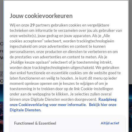
Jouw cookievoorkeuren
Wij en onze
29
partners gebruiken cookies en vergelijkbare
technieken om informatie te verzamelen over jou als gebruiker van
onze website(s), jouw gedrag en jouw apparaten. Als je „Alle
cookies accepteren” selecteert, worden trackingtechnologieën
Overzicht
Tip de
Laatste nieuws
Regionieuws
Het beste van Hart
ingeschakeld om onze advertenties en content te kunnen
redactie
personaliseren, onze producten en diensten te verbeteren en om
de prestaties van advertenties en content te meten. Als je
Volg Hart van Nederland
„Huidige keuze opslaan” selecteert of je toestemming intrekt,
worden deze trackingtechnologieën uitgeschakeld. We gebruiken
dan enkel functionele en essentiële cookies om de website goed te
Zoeken
laten functioneren en veilig te houden. Je kunt dit menu op ieder
Overzicht
Regio
Uitzendingen
Weer
Tip de redactie
Panel
Video's
moment opnieuw openen om je keuzes te wijzigen of om je
toestemming in te trekken door op de link Cookie-instellingen
onder aan de webpagina te klikken. Je selecties zullen overal
binnen onze Digitale Diensten worden doorgevoerd.
Raadpleeg
onze Cookieverklaring voor meer informatie.
Bekijk hier onze
Digitale Diensten.
Altijd actief
Functioneel & Essentieel