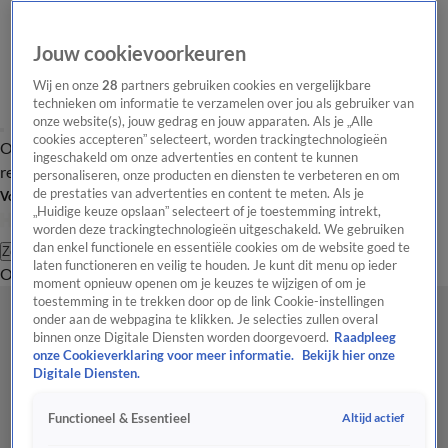
Jouw cookievoorkeuren
Wij en onze
28
partners gebruiken cookies en vergelijkbare
technieken om informatie te verzamelen over jou als gebruiker van
onze website(s), jouw gedrag en jouw apparaten. Als je „Alle
cookies accepteren” selecteert, worden trackingtechnologieën
Overzicht
Tip de
Laatste nieuws
Regionieuws
Het beste van Hart
ingeschakeld om onze advertenties en content te kunnen
redactie
personaliseren, onze producten en diensten te verbeteren en om
de prestaties van advertenties en content te meten. Als je
Volg Hart van Nederland
„Huidige keuze opslaan” selecteert of je toestemming intrekt,
worden deze trackingtechnologieën uitgeschakeld. We gebruiken
dan enkel functionele en essentiële cookies om de website goed te
Zoeken
laten functioneren en veilig te houden. Je kunt dit menu op ieder
Overzicht
Regio
Uitzendingen
Weer
Tip de redactie
Panel
Video's
moment opnieuw openen om je keuzes te wijzigen of om je
toestemming in te trekken door op de link Cookie-instellingen
onder aan de webpagina te klikken. Je selecties zullen overal
binnen onze Digitale Diensten worden doorgevoerd.
Raadpleeg
onze Cookieverklaring voor meer informatie.
Bekijk hier onze
Digitale Diensten.
Altijd actief
Functioneel & Essentieel