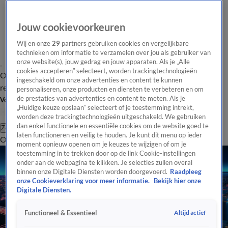
Jouw cookievoorkeuren
Wij en onze
29
partners gebruiken cookies en vergelijkbare
technieken om informatie te verzamelen over jou als gebruiker van
onze website(s), jouw gedrag en jouw apparaten. Als je „Alle
cookies accepteren” selecteert, worden trackingtechnologieën
Overzicht
Tip de
Laatste nieuws
Regionieuws
Het beste van Hart
ingeschakeld om onze advertenties en content te kunnen
redactie
personaliseren, onze producten en diensten te verbeteren en om
de prestaties van advertenties en content te meten. Als je
Volg Hart van Nederland
„Huidige keuze opslaan” selecteert of je toestemming intrekt,
worden deze trackingtechnologieën uitgeschakeld. We gebruiken
dan enkel functionele en essentiële cookies om de website goed te
Zoeken
laten functioneren en veilig te houden. Je kunt dit menu op ieder
Overzicht
Regio
Uitzendingen
Weer
Tip de redactie
Panel
Video's
moment opnieuw openen om je keuzes te wijzigen of om je
toestemming in te trekken door op de link Cookie-instellingen
onder aan de webpagina te klikken. Je selecties zullen overal
binnen onze Digitale Diensten worden doorgevoerd.
Raadpleeg
onze Cookieverklaring voor meer informatie.
Bekijk hier onze
Digitale Diensten.
Altijd actief
Functioneel & Essentieel