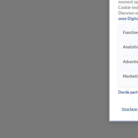
moment opn
Cookie-inst
Diensten w
onze Digit
Function
Analyti
Adverti
Marketi
Derde parti
Voorkeur