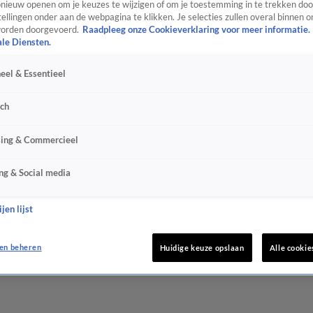
ieuw openen om je keuzes te wijzigen of om je toestemming in te trekken door
ellingen onder aan de webpagina te klikken. Je selecties zullen overal binnen o
orden doorgevoerd.
Raadpleeg onze Cookieverklaring voor meer informatie.
ale Diensten.
eel & Essentieel
sch
sing & Commercieel
ng & Social media
jen lijst
en beheren
Huidige keuze opslaan
Alle cookie