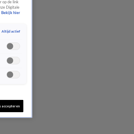
 op de link
nze Digitale
Bekijk hier
Altijd actief
s accepteren