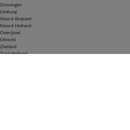
Groningen
Limburg
Noord-Brabant
Noord-Holland
Overijssel
Utrecht
Zeeland
Zuid-Holland
Voorwaarden
Over ons
Privacyverklaring
Gebruiksvoorwaarden
Cookieverklaring
Digitale diensten
Cookie instellingen
Upod & Talpa Network
Adverteren
Vacatures
Publieksservice