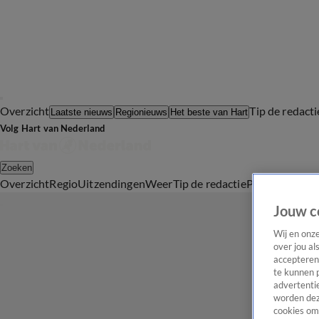
Overzicht
Tip de redacti
Laatste nieuws
Regionieuws
Het beste van Hart
Volg Hart van Nederland
Zoeken
Overzicht
Regio
Uitzendingen
Weer
Tip de redactie
Panel
Video's
Jouw c
Wij en onz
over jou al
accepteren
te kunnen 
advertentie
worden dez
cookies om 