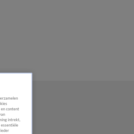
 verzamelen
okies
 en content
van
ing intrekt,
 essentiële
 ieder