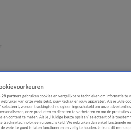
e
ookievoorkeuren
e
28
partners gebruiken cookies en vergelijkbare technieken om informatie te
s gebruiker van onze website(s), jouw gedrag en jouw apparaten. Als je „Alle co
” selecteert, worden trackingtechnologieën ingeschakeld om onze advertenties
personaliseren, onze producten en diensten te verbeteren en om de prestaties 
s en content te meten. Als je „Huidige keuze opslaan” selecteert of je toestemm
e trackingtechnologieën uitgeschakeld. We gebruiken dan enkel functionele en
de website goed te laten functioneren en veilig te houden. Je kunt dit menu op