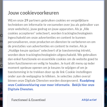
Jouw cookievoorkeuren
Wij en onze
29
partners gebruiken cookies en vergelijkbare
technieken om informatie te verzamelen over jou als gebruiker van
onze website(s), jouw gedrag en jouw apparaten. Als je „Alle
cookies accepteren” selecteert, worden trackingtechnologieën
Overzicht
Tip de
Laatste nieuws
Regionieuws
Het beste van Hart
ingeschakeld om onze advertenties en content te kunnen
redactie
personaliseren, onze producten en diensten te verbeteren en om
de prestaties van advertenties en content te meten. Als je
Volg Hart van Nederland
„Huidige keuze opslaan” selecteert of je toestemming intrekt,
worden deze trackingtechnologieën uitgeschakeld. We gebruiken
dan enkel functionele en essentiële cookies om de website goed te
Zoeken
laten functioneren en veilig te houden. Je kunt dit menu op ieder
Overzicht
Regio
Uitzendingen
Weer
Tip de redactie
Panel
Video's
moment opnieuw openen om je keuzes te wijzigen of om je
toestemming in te trekken door op de link Cookie-instellingen
onder aan de webpagina te klikken. Je selecties zullen overal
binnen onze Digitale Diensten worden doorgevoerd.
Raadpleeg
onze Cookieverklaring voor meer informatie.
Bekijk hier onze
Digitale Diensten.
Altijd actief
Functioneel & Essentieel