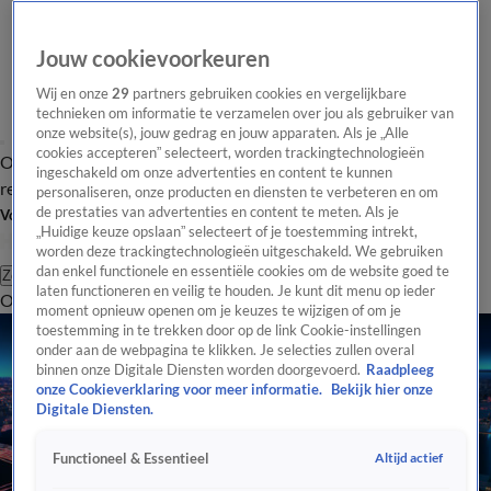
Jouw cookievoorkeuren
Wij en onze
29
partners gebruiken cookies en vergelijkbare
technieken om informatie te verzamelen over jou als gebruiker van
onze website(s), jouw gedrag en jouw apparaten. Als je „Alle
cookies accepteren” selecteert, worden trackingtechnologieën
Overzicht
Tip de
Laatste nieuws
Regionieuws
Het beste van Hart
ingeschakeld om onze advertenties en content te kunnen
redactie
personaliseren, onze producten en diensten te verbeteren en om
de prestaties van advertenties en content te meten. Als je
Volg Hart van Nederland
„Huidige keuze opslaan” selecteert of je toestemming intrekt,
worden deze trackingtechnologieën uitgeschakeld. We gebruiken
dan enkel functionele en essentiële cookies om de website goed te
Zoeken
laten functioneren en veilig te houden. Je kunt dit menu op ieder
Overzicht
Regio
Uitzendingen
Weer
Tip de redactie
Panel
Video's
moment opnieuw openen om je keuzes te wijzigen of om je
toestemming in te trekken door op de link Cookie-instellingen
onder aan de webpagina te klikken. Je selecties zullen overal
binnen onze Digitale Diensten worden doorgevoerd.
Raadpleeg
onze Cookieverklaring voor meer informatie.
Bekijk hier onze
Digitale Diensten.
Altijd actief
Functioneel & Essentieel