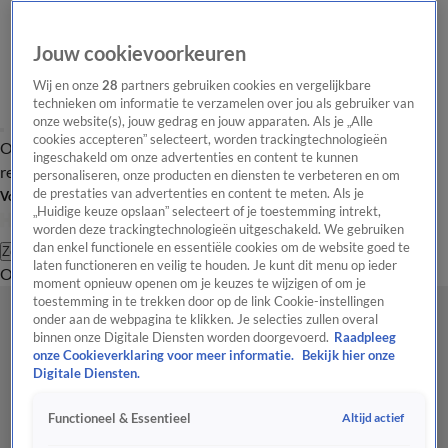
Jouw cookievoorkeuren
Wij en onze
28
partners gebruiken cookies en vergelijkbare
technieken om informatie te verzamelen over jou als gebruiker van
onze website(s), jouw gedrag en jouw apparaten. Als je „Alle
cookies accepteren” selecteert, worden trackingtechnologieën
Overzicht
Tip de
Laatste nieuws
Regionieuws
Het beste van Hart
ingeschakeld om onze advertenties en content te kunnen
redactie
personaliseren, onze producten en diensten te verbeteren en om
de prestaties van advertenties en content te meten. Als je
Volg Hart van Nederland
„Huidige keuze opslaan” selecteert of je toestemming intrekt,
worden deze trackingtechnologieën uitgeschakeld. We gebruiken
dan enkel functionele en essentiële cookies om de website goed te
Zoeken
laten functioneren en veilig te houden. Je kunt dit menu op ieder
Overzicht
Regio
Uitzendingen
Weer
Tip de redactie
Panel
Video's
moment opnieuw openen om je keuzes te wijzigen of om je
toestemming in te trekken door op de link Cookie-instellingen
onder aan de webpagina te klikken. Je selecties zullen overal
binnen onze Digitale Diensten worden doorgevoerd.
Raadpleeg
onze Cookieverklaring voor meer informatie.
Bekijk hier onze
Digitale Diensten.
Altijd actief
Functioneel & Essentieel