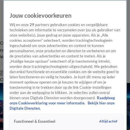
Jouw cookievoorkeuren
Wij en onze
29
partners gebruiken cookies en vergelijkbare
technieken om informatie te verzamelen over jou als gebruiker van
onze website(s), jouw gedrag en jouw apparaten. Als je „Alle
cookies accepteren” selecteert, worden trackingtechnologieën
Overzicht
Tip de
Laatste nieuws
Regionieuws
Het beste van Hart
ingeschakeld om onze advertenties en content te kunnen
redactie
personaliseren, onze producten en diensten te verbeteren en om
de prestaties van advertenties en content te meten. Als je
Volg Hart van Nederland
„Huidige keuze opslaan” selecteert of je toestemming intrekt,
worden deze trackingtechnologieën uitgeschakeld. We gebruiken
dan enkel functionele en essentiële cookies om de website goed te
Zoeken
laten functioneren en veilig te houden. Je kunt dit menu op ieder
Overzicht
Regio
Uitzendingen
Weer
Tip de redactie
Panel
Video's
moment opnieuw openen om je keuzes te wijzigen of om je
toestemming in te trekken door op de link Cookie-instellingen
onder aan de webpagina te klikken. Je selecties zullen overal
binnen onze Digitale Diensten worden doorgevoerd.
Raadpleeg
onze Cookieverklaring voor meer informatie.
Bekijk hier onze
Digitale Diensten.
Altijd actief
Functioneel & Essentieel