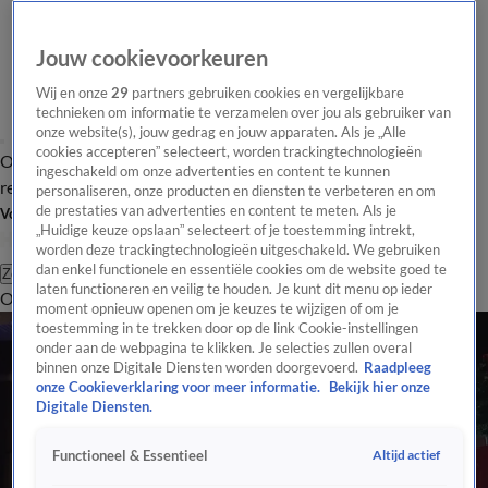
Jouw cookievoorkeuren
Wij en onze
29
partners gebruiken cookies en vergelijkbare
technieken om informatie te verzamelen over jou als gebruiker van
onze website(s), jouw gedrag en jouw apparaten. Als je „Alle
cookies accepteren” selecteert, worden trackingtechnologieën
Overzicht
Tip de
Laatste nieuws
Regionieuws
Het beste van Hart
ingeschakeld om onze advertenties en content te kunnen
redactie
personaliseren, onze producten en diensten te verbeteren en om
de prestaties van advertenties en content te meten. Als je
Volg Hart van Nederland
„Huidige keuze opslaan” selecteert of je toestemming intrekt,
worden deze trackingtechnologieën uitgeschakeld. We gebruiken
dan enkel functionele en essentiële cookies om de website goed te
Zoeken
laten functioneren en veilig te houden. Je kunt dit menu op ieder
Overzicht
Regio
Uitzendingen
Weer
Tip de redactie
Panel
Video's
moment opnieuw openen om je keuzes te wijzigen of om je
toestemming in te trekken door op de link Cookie-instellingen
onder aan de webpagina te klikken. Je selecties zullen overal
binnen onze Digitale Diensten worden doorgevoerd.
Raadpleeg
onze Cookieverklaring voor meer informatie.
Bekijk hier onze
Digitale Diensten.
Altijd actief
Functioneel & Essentieel