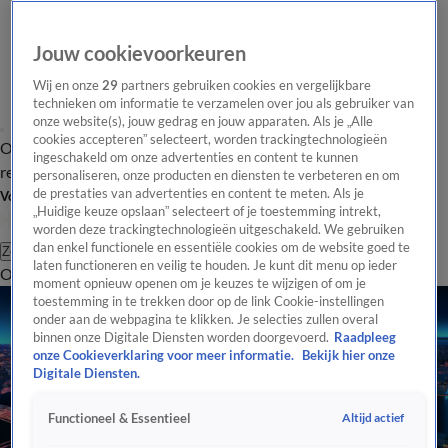
Jouw cookievoorkeuren
Wij en onze
29
partners gebruiken cookies en vergelijkbare
technieken om informatie te verzamelen over jou als gebruiker van
onze website(s), jouw gedrag en jouw apparaten. Als je „Alle
cookies accepteren” selecteert, worden trackingtechnologieën
Overzicht
Tip de
Laatste nieuws
Regionieuws
Het beste van Hart
ingeschakeld om onze advertenties en content te kunnen
redactie
personaliseren, onze producten en diensten te verbeteren en om
de prestaties van advertenties en content te meten. Als je
Volg Hart van Nederland
„Huidige keuze opslaan” selecteert of je toestemming intrekt,
worden deze trackingtechnologieën uitgeschakeld. We gebruiken
dan enkel functionele en essentiële cookies om de website goed te
Zoeken
laten functioneren en veilig te houden. Je kunt dit menu op ieder
Overzicht
Regio
Uitzendingen
Weer
Tip de redactie
Panel
Video's
moment opnieuw openen om je keuzes te wijzigen of om je
toestemming in te trekken door op de link Cookie-instellingen
onder aan de webpagina te klikken. Je selecties zullen overal
binnen onze Digitale Diensten worden doorgevoerd.
Raadpleeg
onze Cookieverklaring voor meer informatie.
Bekijk hier onze
Digitale Diensten.
Altijd actief
Functioneel & Essentieel